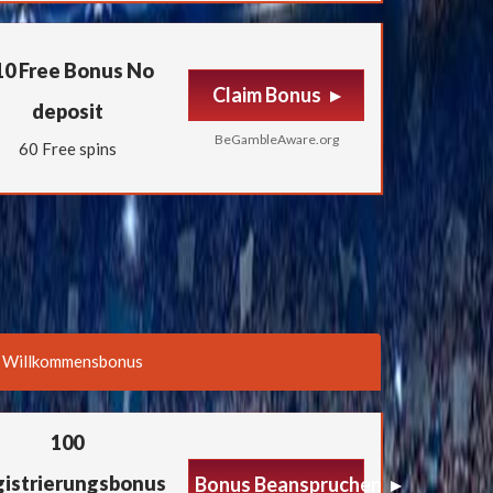
10 Free Bonus No
Claim Bonus
deposit
BeGambleAware.org
60 Free spins
Willkommensbonus
100
istrierungsbonus
Bonus Beanspruchen