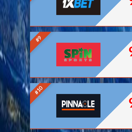
#9
#10