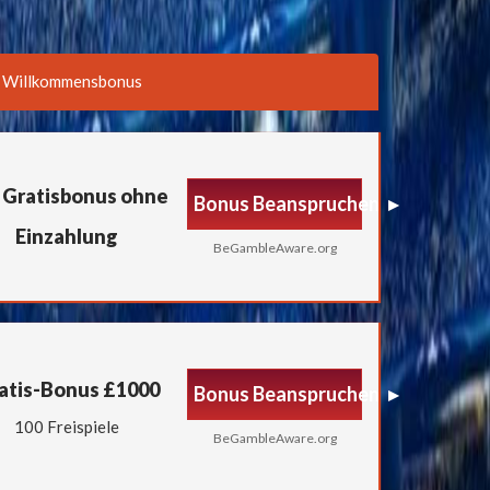
Willkommensbonus
 Gratisbonus ohne
Bonus Beanspruchen
Einzahlung
BeGambleAware.org
atis-Bonus £1000
Bonus Beanspruchen
100 Freispiele
BeGambleAware.org