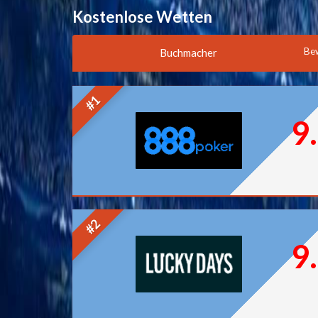
Kostenlose Wetten
Be
Buchmacher
#1
9
#2
9