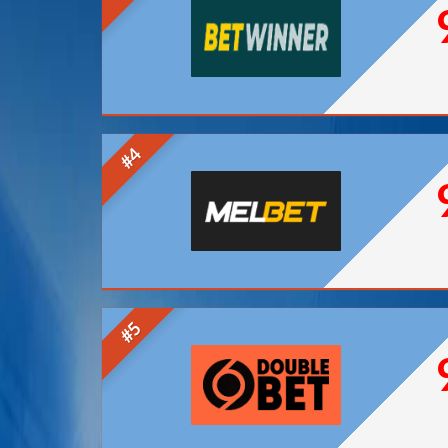
#4
#5