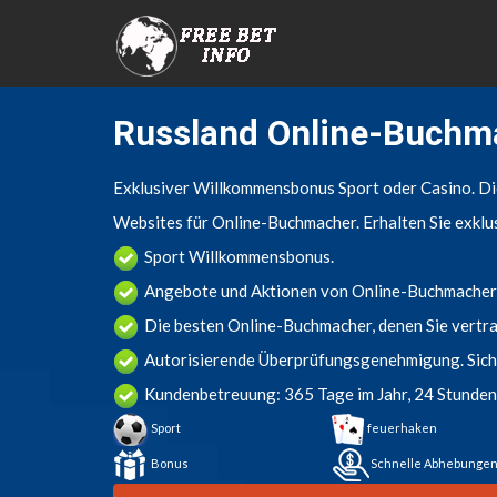
Russland Online-Buchma
Exklusiver Willkommensbonus Sport oder Casino. D
Websites für Online-Buchmacher. Erhalten Sie exkl
Sport Willkommensbonus.
Angebote und Aktionen von Online-Buchmacher
Die besten Online-Buchmacher, denen Sie vertr
Autorisierende Überprüfungsgenehmigung. Siche
Kundenbetreuung: 365 Tage im Jahr, 24 Stunden
Sport
feuerhaken
Bonus
Schnelle Abhebunge