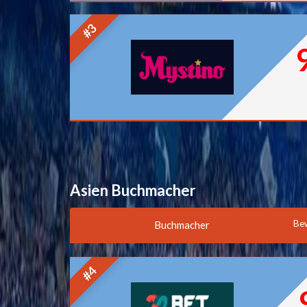
#3
Asien Buchmacher
Be
Buchmacher
#4