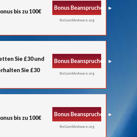
Bonus Beanspruchen
onus bis zu 100€
BeGambleAware.org
tten Sie £30 und
Bonus Beanspruchen
erhalten Sie £30
BeGambleAware.org
Bonus Beanspruchen
onus bis zu 100€
BeGambleAware.org