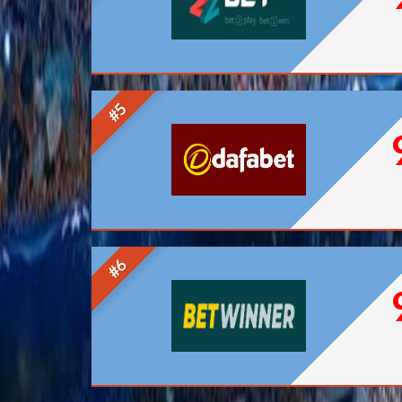
#5
#6