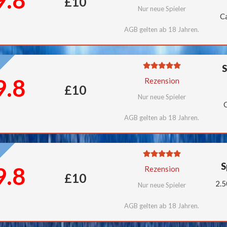
9.8
£10
Nur neue Spieler
Ca
AGB gelten ab 18 Jahren.
S
9.8
Rezension
£10
Nur neue Spieler
C
AGB gelten ab 18 Jahren.
S
9.8
Rezension
£10
2.5
Nur neue Spieler
AGB gelten ab 18 Jahren.