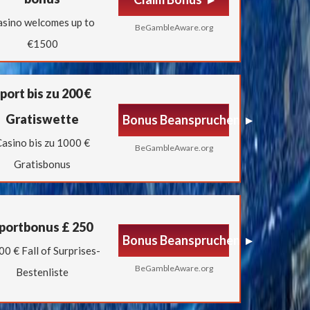
sino welcomes up to
BeGambleAware.org
€1500
port bis zu 200 €
Gratiswette
Bonus Beanspruchen
asino bis zu 1000 €
BeGambleAware.org
Gratisbonus
portbonus £ 250
Bonus Beanspruchen
00 € Fall of Surprises-
BeGambleAware.org
Bestenliste