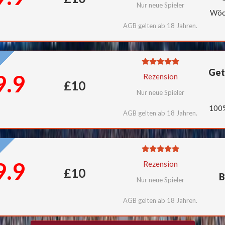
Nur neue Spieler
Wöch
AGB gelten ab 18 Jahren.
Get 
9.9
Rezension
£10
Nur neue Spieler
100%
AGB gelten ab 18 Jahren.
9.9
Rezension
£10
B
Nur neue Spieler
AGB gelten ab 18 Jahren.