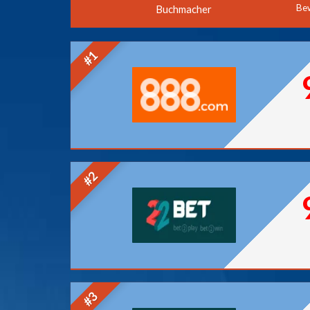
Be
Buchmacher
#1
#2
#3