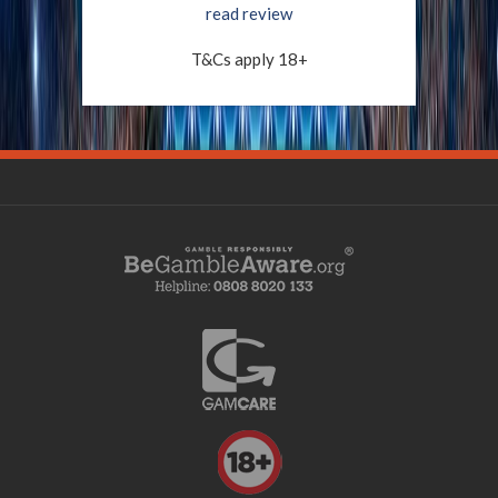
read review
T&Cs apply 18+