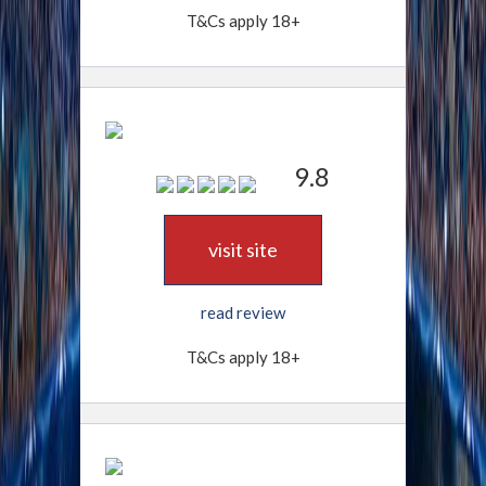
T&Cs apply 18+
9.8
visit site
read review
T&Cs apply 18+