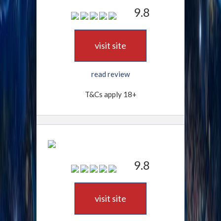
9.8
visit site
read review
T&Cs apply 18+
9.8
visit site