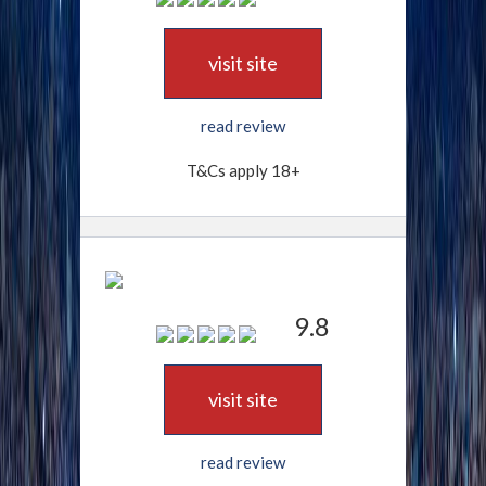
visit site
read review
T&Cs apply 18+
9.8
visit site
read review