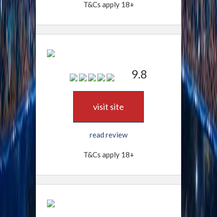
T&Cs apply 18+
9.8
visit site
read review
T&Cs apply 18+