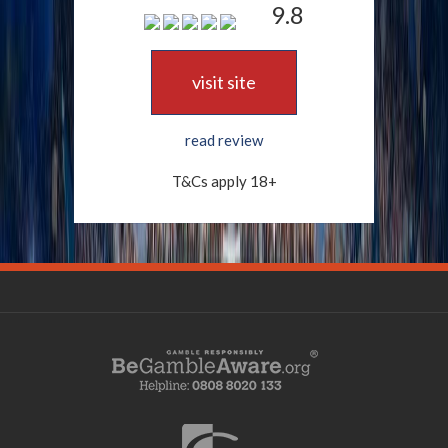
9.8
visit site
read review
T&Cs apply 18+