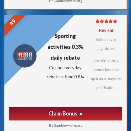
BeGambleAware.org
#9
Revisar
Sporting
Solo nuevos
activities 0.3%
jugadores
daily rebate
Los términos y
Casino everyday
condiciones se
rebate refund 0.8%
aplican a mayores
de 18 años.
Claim Bonus
BeGambleAware.org