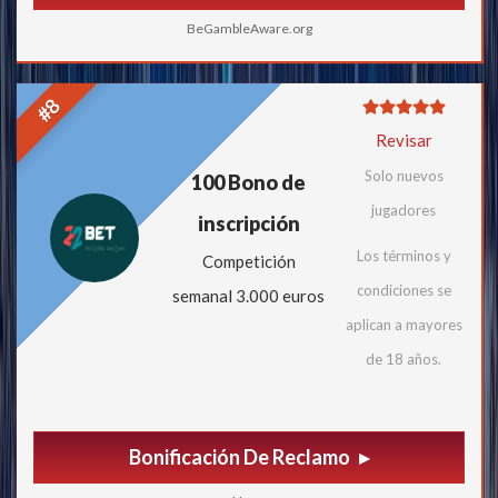
BeGambleAware.org
#8
Revisar
Solo nuevos
100 Bono de
jugadores
inscripción
Los términos y
Competición
condiciones se
semanal 3.000 euros
aplican a mayores
de 18 años.
Bonificación De Reclamo