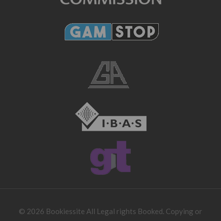
© 2026 Bookiessite All Legal rights Booked. Copying or