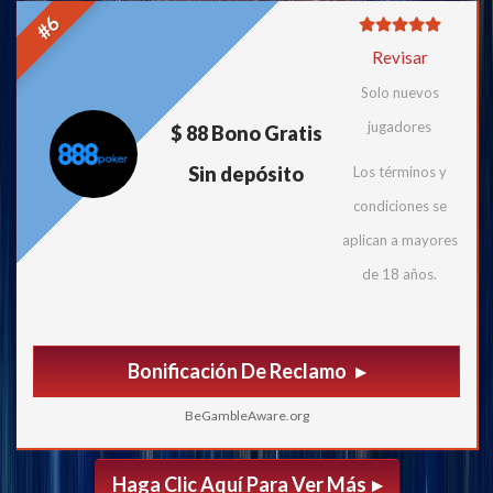
#6
Revisar
Solo nuevos
jugadores
$ 88 Bono Gratis
Sin depósito
Los términos y
condiciones se
aplican a mayores
de 18 años.
Bonificación De Reclamo
BeGambleAware.org
Haga Clic Aquí Para Ver Más