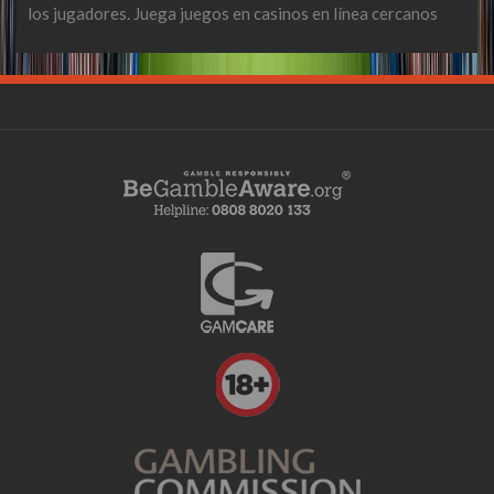
los jugadores. Juega juegos en casinos en línea cercanos