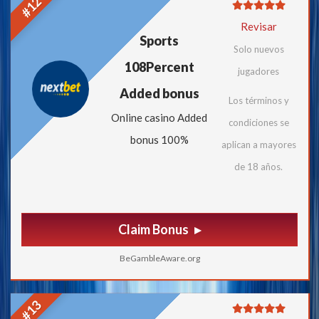
#12
Revisar
Sports
Solo nuevos
108Percent
jugadores
Added bonus
Los términos y
Online casino Added
condiciones se
bonus 100%
aplican a mayores
de 18 años.
Claim Bonus
BeGambleAware.org
#13