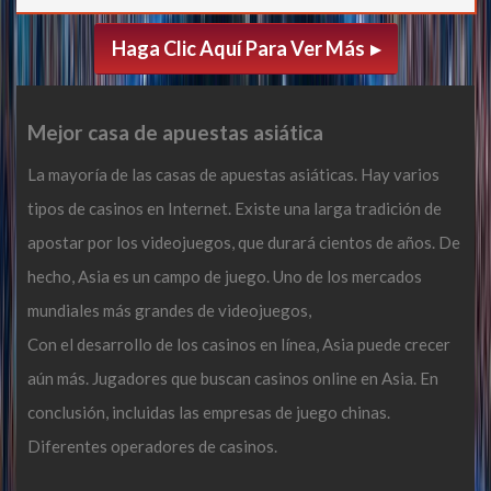
Haga Clic Aquí Para Ver Más
Mejor casa de apuestas asiática
La mayoría de las casas de apuestas asiáticas. Hay varios
tipos de casinos en Internet. Existe una larga tradición de
apostar por los videojuegos, que durará cientos de años. De
hecho, Asia es un campo de juego. Uno de los mercados
mundiales más grandes de videojuegos,
Con el desarrollo de los casinos en línea, Asia puede crecer
aún más. Jugadores que buscan casinos online en Asia. En
conclusión, incluidas las empresas de juego chinas.
Diferentes operadores de casinos.