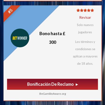
#5
Revisar
Solo nuevos
jugadores
Bono hasta £
300
Los términos y
condiciones se
aplican a mayores
de 18 años.
Bonificación De Reclamo
BeGambleAware.org