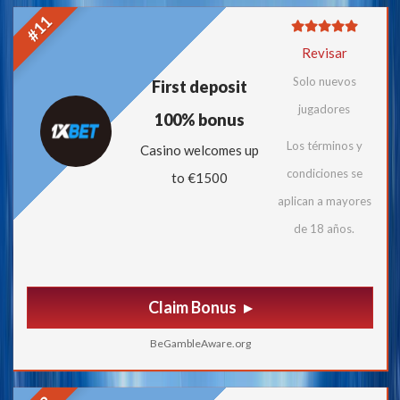
#11
Revisar
Solo nuevos
First deposit
jugadores
100% bonus
Los términos y
Casino welcomes up
condiciones se
to €1500
aplican a mayores
de 18 años.
Claim Bonus
BeGambleAware.org