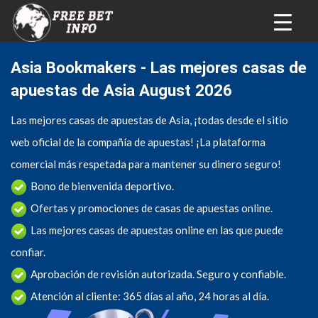
Asia Bookmakers - Las mejores casas de
apuestas de Asia August 2026
Las mejores casas de apuestas de Asia, ¡todas desde el sitio
web oficial de la compañía de apuestas! ¡La plataforma
comercial más respetada para mantener su dinero seguro!
Bono de bienvenida deportivo.
Ofertas y promociones de casas de apuestas online.
Las mejores casas de apuestas online en las que puede
confiar.
Aprobación de revisión autorizada. Seguro y confiable.
Atención al cliente: 365 días al año, 24 horas al día.