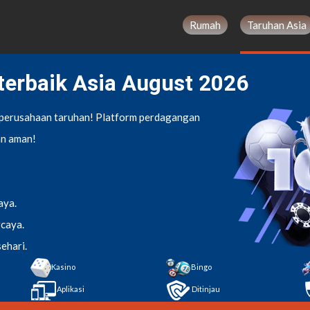
Rumah
Taruhan Asia
terbaik Asia August 2026
i perusahaan taruhan! Platform perdagangan
an aman!
aya.
rcaya.
ehari.
Kasino
Bingo
Aplikasi
Ditinjau