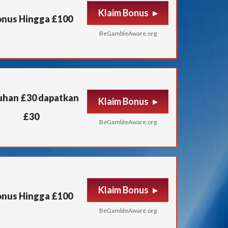
Klaim Bonus
nus Hingga £100
BeGambleAware.org
uhan £30 dapatkan
Klaim Bonus
£30
BeGambleAware.org
Klaim Bonus
nus Hingga £100
BeGambleAware.org