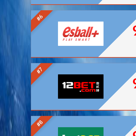
#6
#7
#8