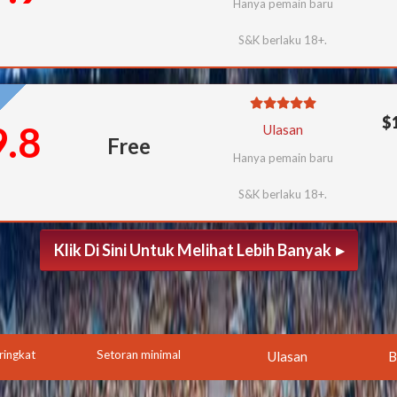
Hanya pemain baru
S&K berlaku 18+.
$
9.8
Ulasan
Free
Hanya pemain baru
S&K berlaku 18+.
Klik Di Sini Untuk Melihat Lebih Banyak
ringkat
Setoran minimal
Ulasan
B