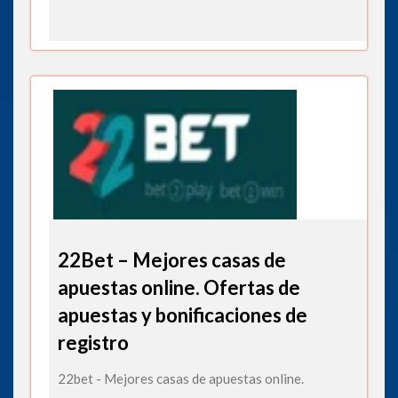
22Bet – Mejores casas de
apuestas online. Ofertas de
apuestas y bonificaciones de
registro
22bet - Mejores casas de apuestas online.