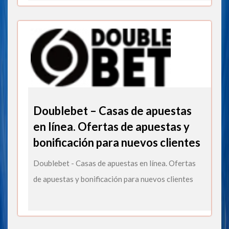
Doublebet – Casas de apuestas
en línea. Ofertas de apuestas y
bonificación para nuevos clientes
Doublebet - Casas de apuestas en línea. Ofertas
de apuestas y bonificación para nuevos clientes