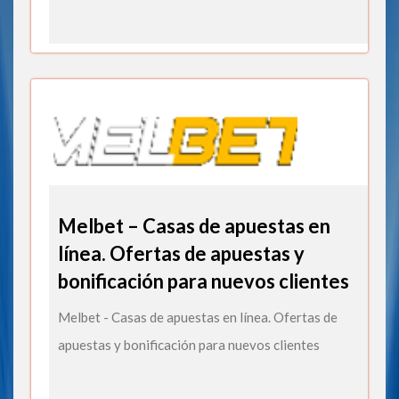
Melbet – Casas de apuestas en
línea. Ofertas de apuestas y
bonificación para nuevos clientes
Melbet - Casas de apuestas en línea. Ofertas de
apuestas y bonificación para nuevos clientes