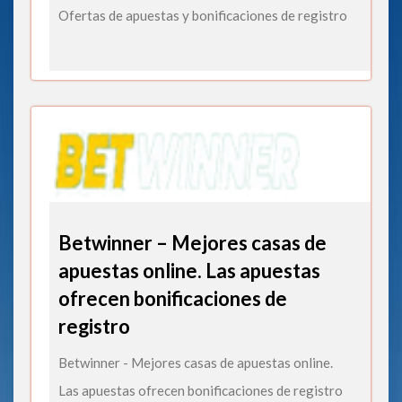
Ofertas de apuestas y bonificaciones de registro
Betwinner – Mejores casas de
apuestas online. Las apuestas
ofrecen bonificaciones de
registro
Betwinner - Mejores casas de apuestas online.
Las apuestas ofrecen bonificaciones de registro