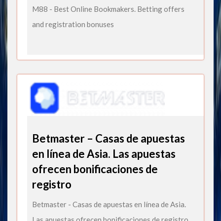
M88 - Best Online Bookmakers. Betting offers
and registration bonuses
Betmaster – Casas de apuestas
en línea de Asia. Las apuestas
ofrecen bonificaciones de
registro
Betmaster - Casas de apuestas en línea de Asia.
Las apuestas ofrecen bonificaciones de registro