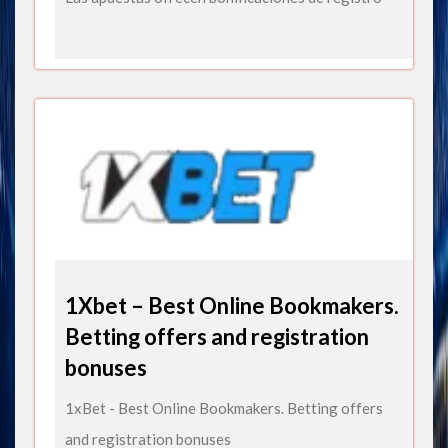
1Xbet – Best Online Bookmakers.
Betting offers and registration
bonuses
1xBet - Best Online Bookmakers. Betting offers
and registration bonuses