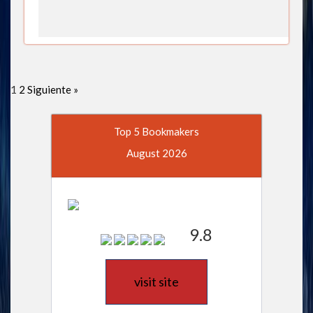
1
2
Siguiente »
Top 5 Bookmakers
August 2026
9.8
visit site