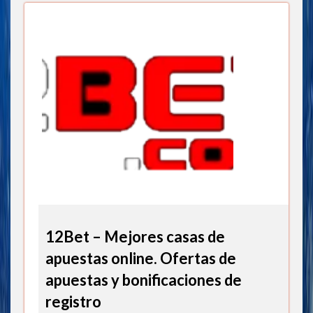
12Bet – Mejores casas de
apuestas online. Ofertas de
apuestas y bonificaciones de
registro