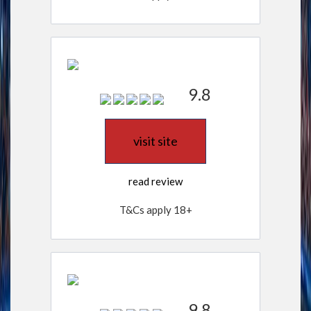
9.8
visit site
read review
T&Cs apply 18+
9.8