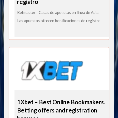
registro
Betmaster - Casas de apuestas en línea de Asia.
Las apuestas ofrecen bonificaciones de registro
1Xbet – Best Online Bookmakers.
Betting offers and registration