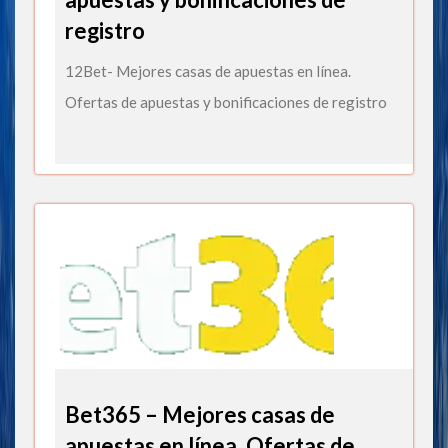
registro
12Bet- Mejores casas de apuestas en línea.
Ofertas de apuestas y bonificaciones de registro
Bet365 – Mejores casas de
apuestas en línea. Ofertas de