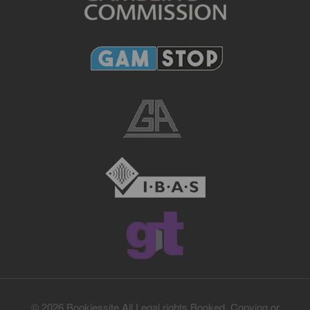
© 2026 Bookiessite All Legal rights Booked. Copying or