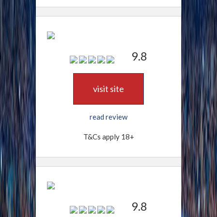
9.8
visit site
read review
T&Cs apply 18+
9.8