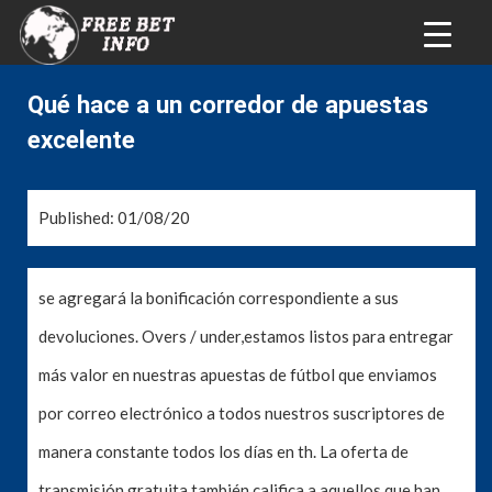
Qué hace a un corredor de apuestas
excelente
Published: 01/08/20
se agregará la bonificación correspondiente a sus
devoluciones. Overs / under,estamos listos para entregar
más valor en nuestras apuestas de fútbol que enviamos
por correo electrónico a todos nuestros suscriptores de
manera constante todos los días en th. La oferta de
transmisión gratuita también califica a aquellos que han