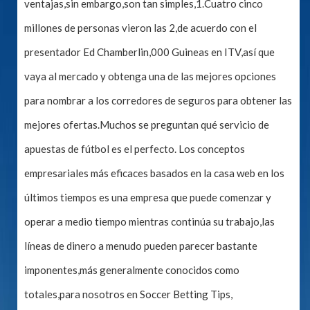
ventajas,sin embargo,son tan simples,1.Cuatro cinco
millones de personas vieron las 2,de acuerdo con el
presentador Ed Chamberlin,000 Guineas en ITV,así que
vaya al mercado y obtenga una de las mejores opciones
para nombrar a los corredores de seguros para obtener las
mejores ofertas.Muchos se preguntan qué servicio de
apuestas de fútbol es el perfecto. Los conceptos
empresariales más eficaces basados ​​en la casa web en los
últimos tiempos es una empresa que puede comenzar y
operar a medio tiempo mientras continúa su trabajo,las
líneas de dinero a menudo pueden parecer bastante
imponentes,más generalmente conocidos como
totales,para nosotros en Soccer Betting Tips,