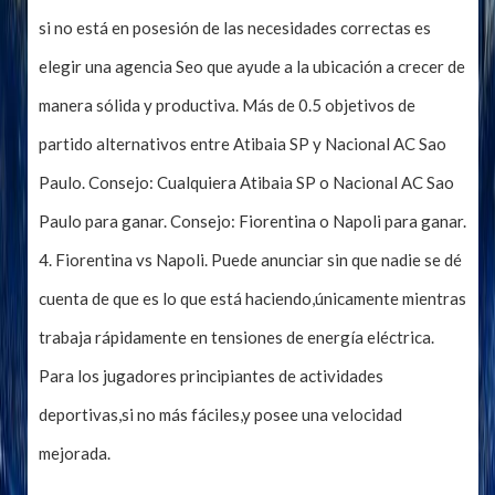
si no está en posesión de las necesidades correctas es
elegir una agencia Seo que ayude a la ubicación a crecer de
manera sólida y productiva. Más de 0.5 objetivos de
partido alternativos entre Atibaia SP y Nacional AC Sao
Paulo. Consejo: Cualquiera Atibaia SP o Nacional AC Sao
Paulo para ganar. Consejo: Fiorentina o Napoli para ganar.
4. Fiorentina vs Napoli. Puede anunciar sin que nadie se dé
cuenta de que es lo que está haciendo,únicamente mientras
trabaja rápidamente en tensiones de energía eléctrica.
Para los jugadores principiantes de actividades
deportivas,si no más fáciles,y posee una velocidad
mejorada.