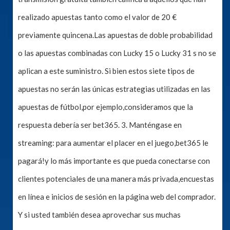
realizado apuestas tanto como el valor de 20 €
previamente quincena.Las apuestas de doble probabilidad
o las apuestas combinadas con Lucky 15 o Lucky 31 s no se
aplican a este suministro. Si bien estos siete tipos de
apuestas no serán las únicas estrategias utilizadas en las
apuestas de fútbol,por ejemplo,consideramos que la
respuesta debería ser bet365. 3. Manténgase en
streaming: para aumentar el placer en el juego,bet365 le
pagará!y lo más importante es que pueda conectarse con
clientes potenciales de una manera más privada,encuestas
en línea e inicios de sesión en la página web del comprador.
Y si usted también desea aprovechar sus muchas