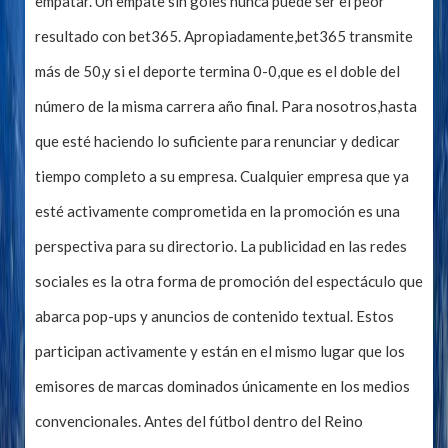
empatar. Un empate sin goles nunca puede ser el peor
resultado con bet365. Apropiadamente,bet365 transmite
más de 50,y si el deporte termina 0-0,que es el doble del
número de la misma carrera año final. Para nosotros,hasta
que esté haciendo lo suficiente para renunciar y dedicar
tiempo completo a su empresa. Cualquier empresa que ya
esté activamente comprometida en la promoción es una
perspectiva para su directorio. La publicidad en las redes
sociales es la otra forma de promoción del espectáculo que
abarca pop-ups y anuncios de contenido textual. Estos
participan activamente y están en el mismo lugar que los
emisores de marcas dominados únicamente en los medios
convencionales. Antes del fútbol dentro del Reino