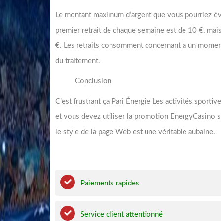
Le montant maximum d’argent que vous pourriez éve
premier retrait de chaque semaine est de 10 €, mai
€. Les retraits consomment concernant à un moment 
du traitement.
Conclusion
C’est frustrant ça
Pari Énergie
Les activités sportiv
et vous devez utiliser la promotion EnergyCasino si
le style de la page Web est une véritable aubaine.
Avantages et inconvénients
Paiements rapides
Service client attentionné