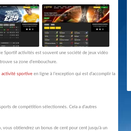
 Sportif activités est souvent une société de jeux vidéo
e trouve sa zone d’embouchure.
e
activité sportive
en ligne à l’exception qui est d’accomplir la
sports de compétition sélectionnés. Cela a d’autres
, vous obtiendrez un bonus de cent pour cent jusqu’à un