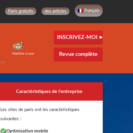
Français
Paris gratuits
des articles
INSCRIVEZ-MOI ►
Revue complète
Machine à sous
8+)
Caractéristiques de l'entreprise
Les sites de paris ont les caractéristiques
suivantes :
Optimisation mobile