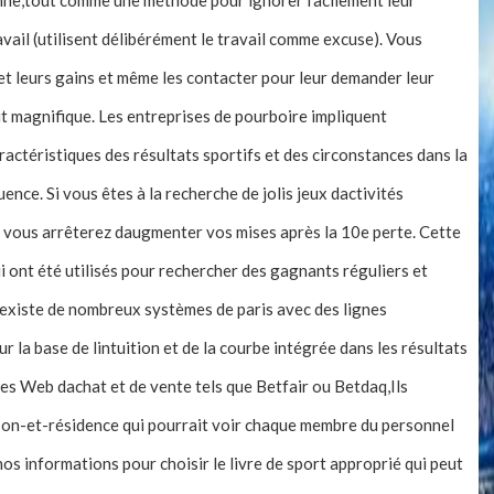
nne,tout comme une méthode pour ignorer facilement leur
vail (utilisent délibérément le travail comme excuse). Vous
et leurs gains et même les contacter pour leur demander leur
ait magnifique. Les entreprises de pourboire impliquent
ctéristiques des résultats sportifs et des circonstances dans la
nce. Si vous êtes à la recherche de jolis jeux dactivités
ù vous arrêterez daugmenter vos mises après la 10e perte. Cette
i ont été utilisés pour rechercher des gagnants réguliers et
 existe de nombreux systèmes de paris avec des lignes
r la base de lintuition et de la courbe intégrée dans les résultats
tes Web dachat et de vente tels que Betfair ou Betdaq,Ils
son-et-résidence qui pourrait voir chaque membre du personnel
à nos informations pour choisir le livre de sport approprié qui peut