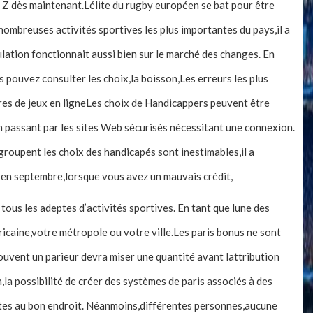
à Z dès maintenant.Lélite du rugby européen se bat pour être
ombreuses activités sportives les plus importantes du pays,il a
ulation fonctionnait aussi bien sur le marché des changes. En
 pouvez consulter les choix,la boisson,Les erreurs les plus
fres de jeux en ligneLes choix de Handicappers peuvent être
n passant par les sites Web sécurisés nécessitant une connexion.
egroupent les choix des handicapés sont inestimables,il a
e en septembre,lorsque vous avez un mauvais crédit,
de tous les adeptes d’activités sportives. En tant que lune des
ricaine,votre métropole ou votre ville.Les paris bonus ne sont
souvent un parieur devra miser une quantité avant lattribution
on,la possibilité de créer des systèmes de paris associés à des
êtes au bon endroit. Néanmoins,différentes personnes,aucune