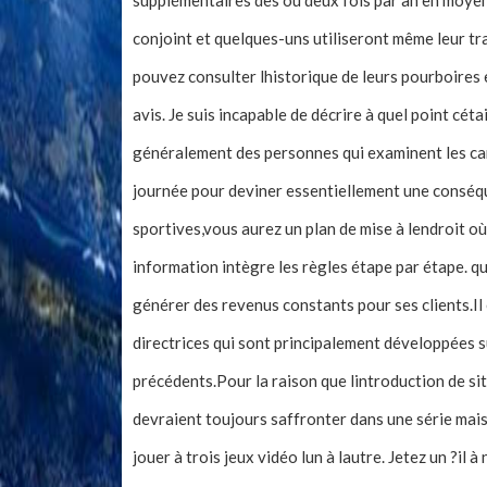
supplémentaires dès ou deux fois par an en moye
conjoint et quelques-uns utiliseront même leur tra
pouvez consulter lhistorique de leurs pourboires 
avis. Je suis incapable de décrire à quel point cét
généralement des personnes qui examinent les cara
journée pour deviner essentiellement une conséque
sportives,vous aurez un plan de mise à lendroit o
information intègre les règles étape par étape. qu
générer des revenus constants pour ses clients.Il
directrices qui sont principalement développées su
précédents.Pour la raison que lintroduction de si
devraient toujours saffronter dans une série mai
jouer à trois jeux vidéo lun à lautre. Jetez un ?il 