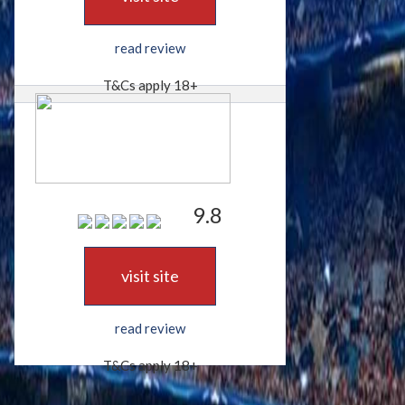
read review
T&Cs apply 18+
9.8
visit site
read review
T&Cs apply 18+