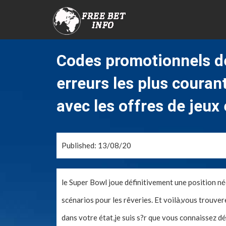
Codes promotionnels 
erreurs les plus couran
avec les offres de jeux 
Published: 13/08/20
le Super Bowl joue définitivement une position néc
scénarios pour les rêveries. Et voilà,vous trouv
dans votre état,je suis s?r que vous connaissez dé