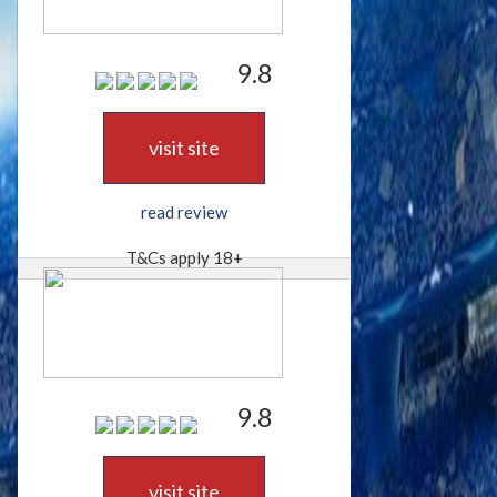
9.8
visit site
read review
T&Cs apply 18+
9.8
visit site