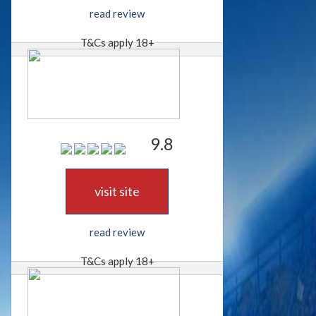
read review
T&Cs apply 18+
9.8
visit site
read review
T&Cs apply 18+