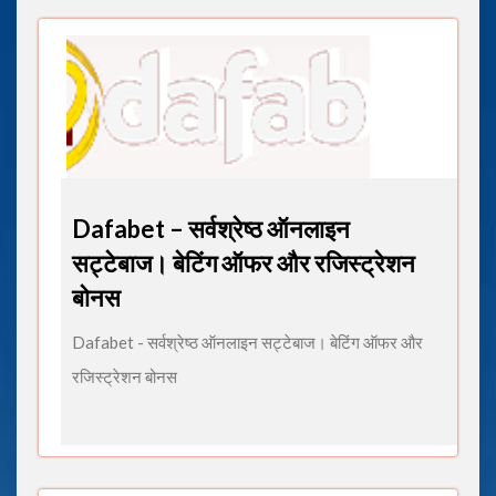
Dafabet – सर्वश्रेष्ठ ऑनलाइन
सट्टेबाज। बेटिंग ऑफर और रजिस्ट्रेशन
बोनस
Dafabet - सर्वश्रेष्ठ ऑनलाइन सट्टेबाज। बेटिंग ऑफर और
रजिस्ट्रेशन बोनस