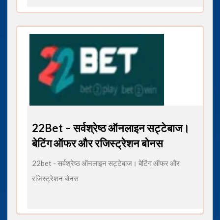
22Bet – सर्वश्रेष्ठ ऑनलाइन सट्टेबाज।
बेटिंग ऑफर और रजिस्ट्रेशन बोनस
22bet - सर्वश्रेष्ठ ऑनलाइन सट्टेबाज। बेटिंग ऑफर और
रजिस्ट्रेशन बोनस