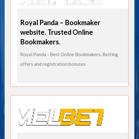
Royal Panda – Bookmaker
website. Trusted Online
Bookmakers.
Royal Panda - Best Online Bookmakers. Betting
offers and registration bonuses