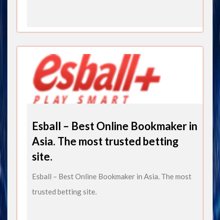
Esball – Best Online Bookmaker in
Asia. The most trusted betting
site.
Esball – Best Online Bookmaker in Asia. The most
trusted betting site.