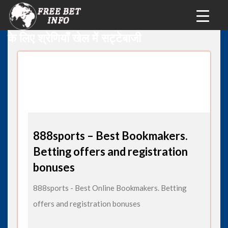
के लिए श्रेणियाँ खेल में सट्टेबाजी
888sports – Best Bookmakers.
Betting offers and registration
bonuses
888sports - Best Online Bookmakers. Betting
offers and registration bonuses