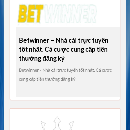
Betwinner – Nhà cái trực tuyến
tốt nhất. Cá cược cung cấp tiền
thưởng đăng ký
Betwinner - Nhà cái trực tuyến tốt nhất. Cá cược
cung cấp tiền thưởng đăng ký