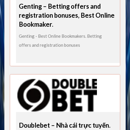
Genting – Betting offers and
registration bonuses, Best Online
Bookmaker.
Genting - Best Online Bookmakers. Betting
offers and registration bonuses
Doublebet – Nhà cái trực tuyến.