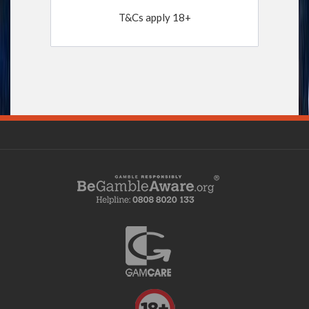
T&Cs apply 18+