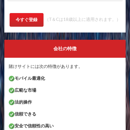
（T＆Cは18歳以上に適用されます。）
今すぐ登録
会社の特徴
賭けサイトには次の特徴があります。
モバイル最適化
広範な市場
法的操作
信頼できる
安全で信頼性の高い