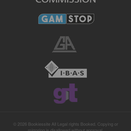
© 2026 Bookiessite All Legal rights Booked. Copying or
mirroring is disallowed without approval.