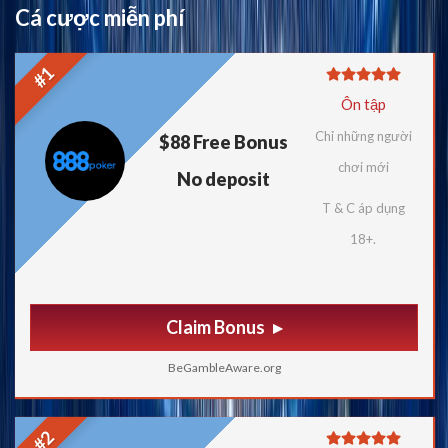
Cá cược miễn phí
#1
Ôn tập
Chỉ những người
$88 Free Bonus
chơi mới
No deposit
T & C áp dụng
18+.
Claim Bonus
BeGambleAware.org
#2