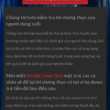
Chúng tôi luôn kiểm tra lời chứng thực của
người dùng cuối
Giống như khi bạn mua bất kỳ thứ gì khác trực tuyến, bạn
thường muốn nghĩ đến các đánh giá của người tiêu dùng. Đôi
khi ai đó có thể có kiến thức cá nhân tiêu cực về ứng dụng
máy đánh bạc đô la chính hãng hoặc trang web sòng bạc và
kết quả là để lại đánh giá quá nghiêm khắc.
Mới nhất
Ưu đãi Cược Slot
mặt trái, các cá
nhân sẽ để lại lời chứng thực có lợi vì họ được
trả tiền để làm điều này.
Đó là lý do tại sao lời chứng thực về các casions trò chơi
máy đánh bạc trên web không cho biết tường thuật đầy đủ.