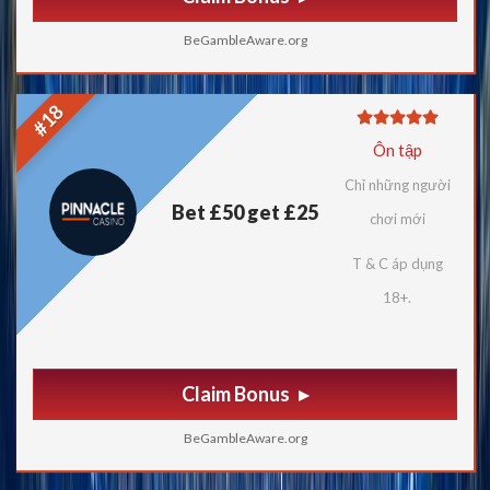
BeGambleAware.org
#18
Ôn tập
Chỉ những người
Bet £50 get £25
chơi mới
T & C áp dụng
18+.
Claim Bonus
BeGambleAware.org