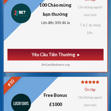
100 Chào mừng
Chỉ những người
bạn thưởng
chơi mới
Lên đến 300 đô la
T & C áp dụng
18+.
Yêu Cầu Tiền Thưởng
BeGambleAware.org
#10
Ôn tập
Free Bonus
Chỉ những người
£1000
chơi mới