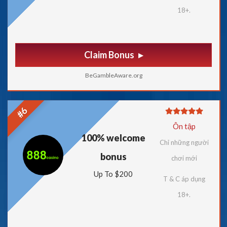
18+.
Claim Bonus
BeGambleAware.org
#6
Ôn tập
100% welcome
Chỉ những người
bonus
chơi mới
Up To $200
T & C áp dụng
18+.