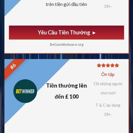
trên tiền gửi đầu tiên
18+.
Yêu Cầu Tiền Thưởng
BeGambleAware.org
#6
Ôn tập
Chỉ những người
Tiền thưởng lên
chơi mới
đến £ 100
T & C áp dụng
18+.