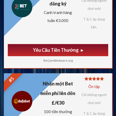
Chỉ những người
đăng ký
chơi mới
Cạnh tranh hàng
T & C áp dụng
tuần €3.000
18+.
Yêu Cầu Tiền Thưởng
BeGambleAware.org
#5
Nhận một Bet
Ôn tập
miễn phí lên đến
Chỉ những người
£/€30
chơi mới
100 tiền thưởng
T & C áp dụng