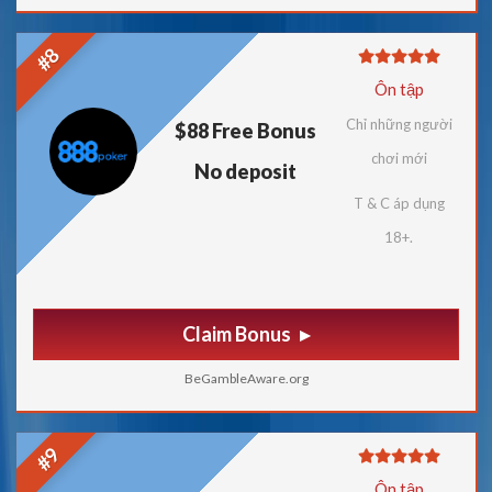
#8
Ôn tập
Chỉ những người
$88 Free Bonus
chơi mới
No deposit
T & C áp dụng
18+.
Claim Bonus
BeGambleAware.org
#9
Ôn tập