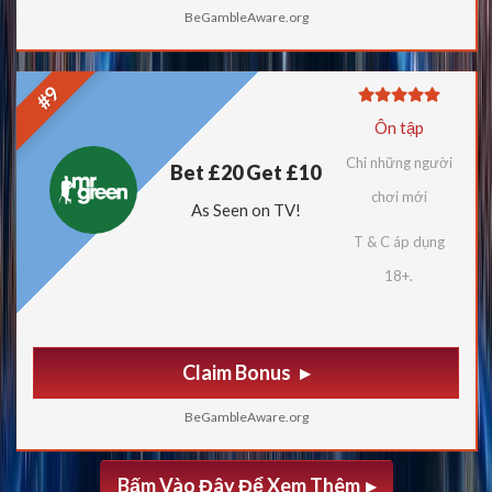
BeGambleAware.org
#9
Ôn tập
Chỉ những người
Bet £20 Get £10
chơi mới
As Seen on TV!
T & C áp dụng
18+.
Claim Bonus
BeGambleAware.org
Bấm Vào Đây Để Xem Thêm