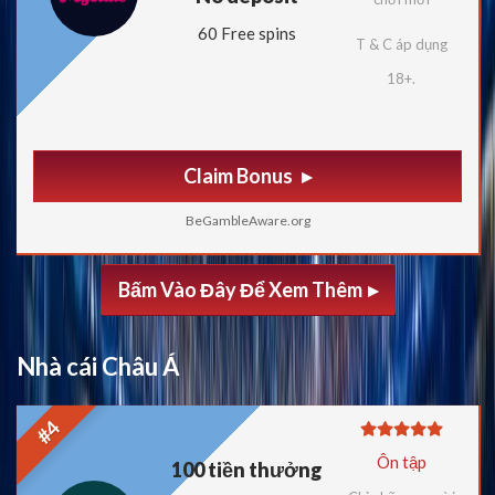
60 Free spins
T & C áp dụng
18+.
Claim Bonus
BeGambleAware.org
Bấm Vào Đây Để Xem Thêm
Nhà cái Châu Á
#4
Ôn tập
100 tiền thưởng