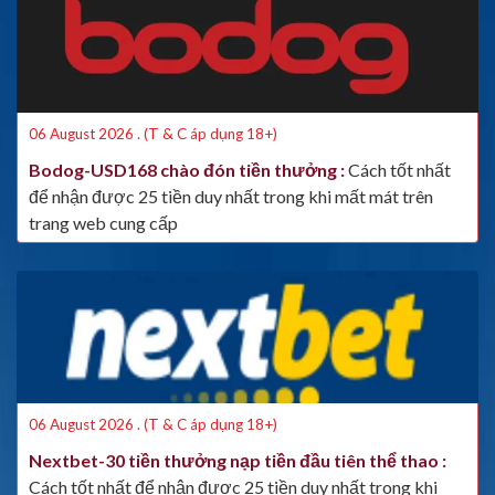
06 August 2026 . (T & C áp dụng 18+)
Bodog-USD168 chào đón tiền thưởng
Cách tốt nhất
để nhận được 25 tiền duy nhất trong khi mất mát trên
trang web cung cấp
06 August 2026 . (T & C áp dụng 18+)
Nextbet-30 tiền thưởng nạp tiền đầu tiên thể thao
Cách tốt nhất để nhận được 25 tiền duy nhất trong khi