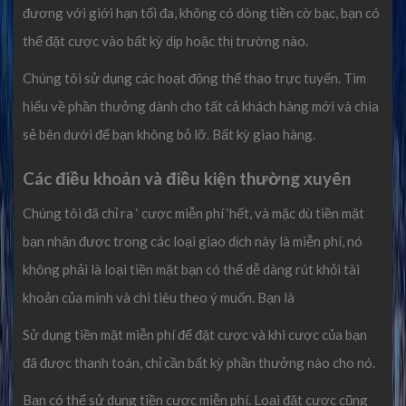
đương với giới hạn tối đa, không có dòng tiền cờ bạc, bạn có
thể đặt cược vào bất kỳ dịp hoặc thị trường nào.
Chúng tôi sử dụng các hoạt động thể thao trực tuyến. Tìm
hiểu về phần thưởng dành cho tất cả khách hàng mới và chia
sẻ bên dưới để bạn không bỏ lỡ. Bất kỳ giao hàng.
Các điều khoản và điều kiện thường xuyên
Chúng tôi đã chỉ ra ‘
cược miễn phí
‘hết, và mặc dù tiền mặt
bạn nhận được trong các loại giao dịch này là miễn phí, nó
không phải là loại tiền mặt bạn có thể dễ dàng rút khỏi tài
khoản của mình và chi tiêu theo ý muốn. Bạn là
Sử dụng tiền mặt miễn phí để đặt cược và khi cược của bạn
đã được thanh toán, chỉ cần bất kỳ phần thưởng nào cho nó.
Bạn có thể sử dụng tiền cược miễn phí. Loại đặt cược cũng