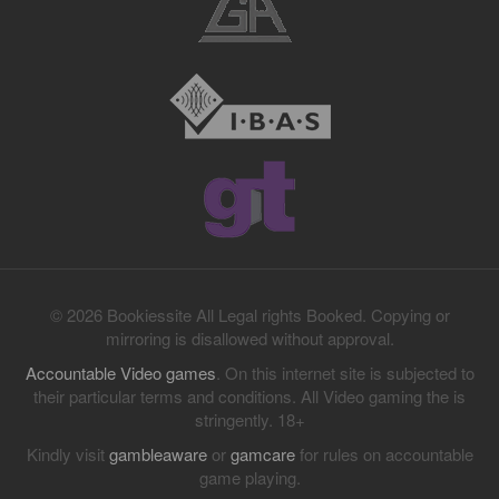
© 2026 Bookiessite All Legal rights Booked. Copying or
mirroring is disallowed without approval.
Accountable Video games
. On this internet site is subjected to
their particular terms and conditions. All Video gaming the is
stringently. 18+
Kindly visit
gambleaware
or
gamcare
for rules on accountable
game playing.