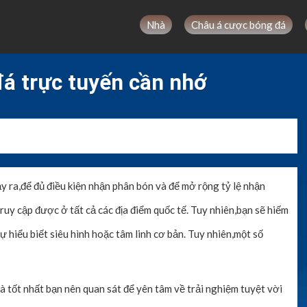
Nhà
Châu á cược bóng đá
á trực tuyến cần nhớ
ảy ra,để đủ điều kiện nhận phân bón và để mở rộng tỷ lệ nhận
uy cập được ở tất cả các địa điểm quốc tế. Tuy nhiên,bạn sẽ hiếm
 hiểu biết siêu hình hoặc tâm linh cơ bản. Tuy nhiên,một số
 tốt nhất bạn nên quan sát để yên tâm về trải nghiệm tuyệt vời