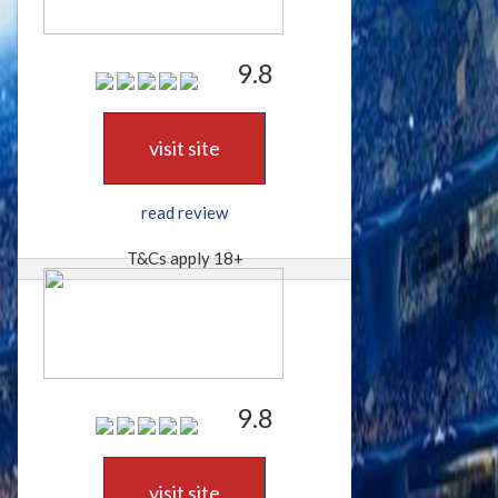
9.8
visit site
read review
T&Cs apply 18+
9.8
visit site