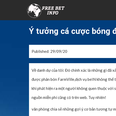
Ý tưởng cá cược bóng đ
Published: 29/09/20
Về danh dự của tôi: Đó chính xác là những gì đã x
được phân bón FarmVille,dịch vụ beIN không thể tr
khi phát hiện ra một người không quen thuộc với sự
nguồn miễn phí cũng có trên web. Tuy nhiên!
văn phòng chia sẻ những gợi ý cơ bản tương tự mà