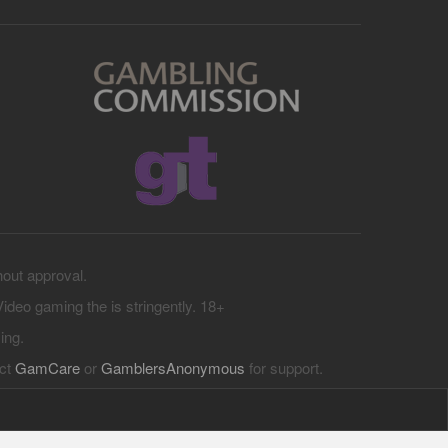
hout approval.
 Video gaming the is stringently. 18+
ing.
act
GamCare
or
GamblersAnonymous
for support.