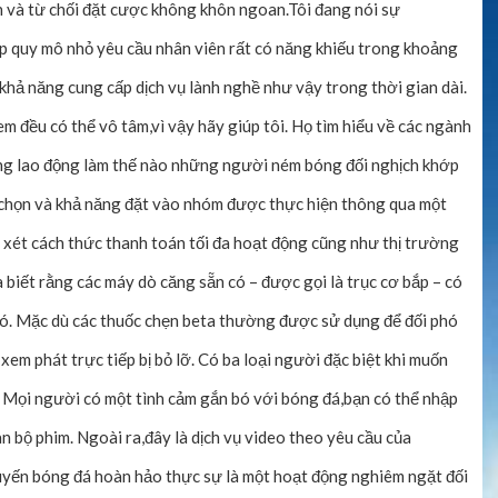
ạn và từ chối đặt cược không khôn ngoan.Tôi đang nói sự
p quy mô nhỏ yêu cầu nhân viên rất có năng khiếu trong khoảng
 khả năng cung cấp dịch vụ lành nghề như vậy trong thời gian dài.
em đều có thể vô tâm,vì vậy hãy giúp tôi. Họ tìm hiểu về các ngành
ng lao động làm thế nào những người ném bóng đối nghịch khớp
 chọn và khả năng đặt vào nhóm được thực hiện thông qua một
 xét cách thức thanh toán tối đa hoạt động cũng như thị trường
 biết rằng các máy dò căng sẵn có – được gọi là trục cơ bắp – có
 đó. Mặc dù các thuốc chẹn beta thường được sử dụng để đối phó
xem phát trực tiếp bị bỏ lỡ. Có ba loại người đặc biệt khi muốn
. Mọi người có một tình cảm gắn bó với bóng đá,bạn có thể nhập
n bộ phim. Ngoài ra,đây là dịch vụ video theo yêu cầu của
uyến bóng đá hoàn hảo thực sự là một hoạt động nghiêm ngặt đối