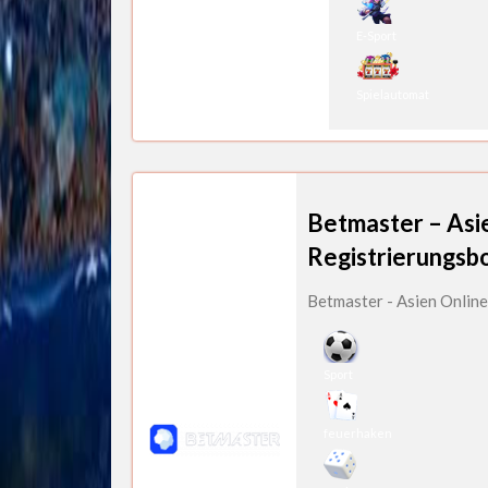
E-Sport
Spielautomat
Betmaster – Asi
Registrierungsb
Betmaster - Asien Onlin
Sport
feuerhaken