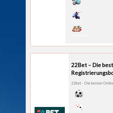
Bingo
E-Sport
Spielautomat
22Bet – Die bes
Registrierungsb
22bet - Die besten Onli
Sport