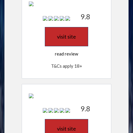
9.8
visit site
read review
T&Cs apply 18+
9.8
visit site