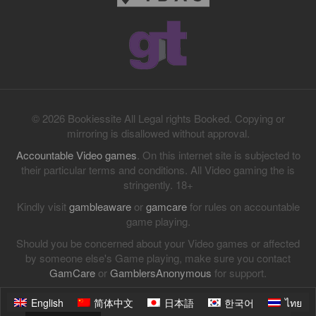
© 2026 Bookiessite All Legal rights Booked. Copying or
mirroring is disallowed without approval.
Accountable Video games
. On this internet site is subjected to
their particular terms and conditions. All Video gaming the is
stringently. 18+
Kindly visit
gambleaware
or
gamcare
for rules on accountable
game playing.
Should you be concerned about your Video games or affected
by someone else's Game playing, make sure you contact
GamCare
or
GamblersAnonymous
for support.
English
简体中文
日本語
한국어
ไทย