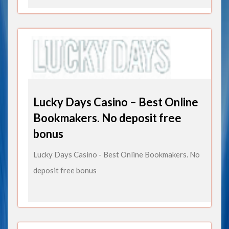
Lucky Days Casino – Best Online
Bookmakers. No deposit free
bonus
Lucky Days Casino - Best Online Bookmakers. No
deposit free bonus