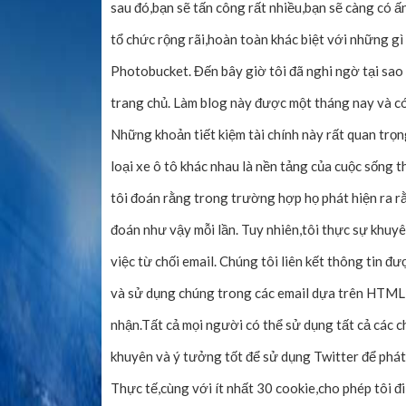
sau đó,bạn sẽ tấn công rất nhiều,bạn sẽ càng có 
tổ chức rộng rãi,hoàn toàn khác biệt với những gì
Photobucket. Đến bây giờ tôi đã nghi ngờ tại sao
trang chủ. Làm blog này được một tháng nay và có
Những khoản tiết kiệm tài chính này rất quan trọn
loại xe ô tô khác nhau là nền tảng của cuộc sốn
tôi đoán rằng trong trường hợp họ phát hiện ra r
đoán như vậy mỗi lần. Tuy nhiên,tôi thực sự khuyên
việc từ chối email. Chúng tôi liên kết thông tin đ
và sử dụng chúng trong các email dựa trên HTML
nhận.Tất cả mọi người có thể sử dụng tất cả các c
khuyên và ý tưởng tốt để sử dụng Twitter để phát 
Thực tế,cùng với ít nhất 30 cookie,cho phép tôi đi