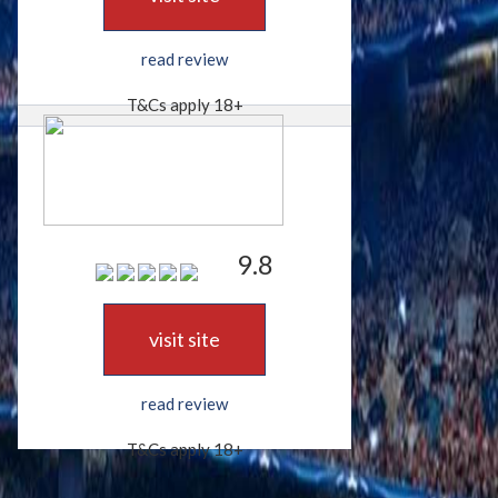
read review
T&Cs apply 18+
9.8
visit site
read review
T&Cs apply 18+