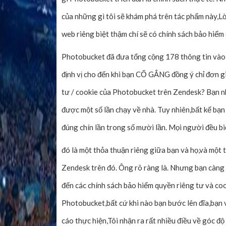
của những gì tôi sẽ khám phá trên tác phẩm này,L
web riêng biệt thậm chí sẽ có chính sách bảo hiểm 
Photobucket đã đưa tổng cộng 178 thông tin vào 
định vị cho đến khi bạn CỐ GẮNG đồng ý chỉ đơn gi
tư / cookie của Photobucket trên Zendesk? Bạn n
được một số lần chạy về nhà. Tuy nhiên,bất kể bạ
đúng chín lần trong số mười lần. Mọi người đều bi
đó là một thỏa thuận riêng giữa bạn và họ,và một 
Zendesk trên đó. Ông rõ ràng là. Nhưng bạn càng k
đến các chính sách bảo hiểm quyền riêng tư và co
Photobucket,bất cứ khi nào bạn bước lên đĩa,bạn
cáo thực hiện,Tôi nhận ra rất nhiều điều về góc đ