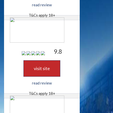
read review
T&Cs apply 18+
9.8
visit site
read review
T&Cs apply 18+