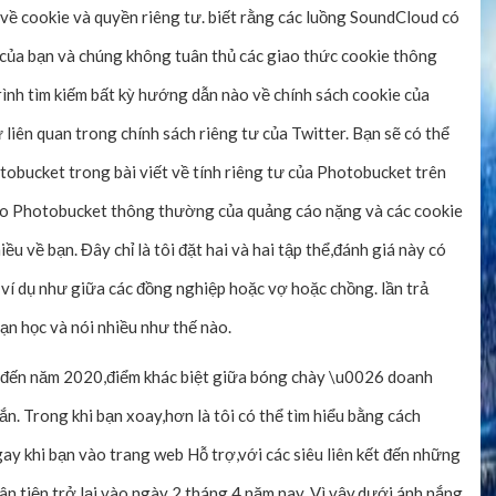
n về cookie và quyền riêng tư. biết rằng các luồng SoundCloud có
y của bạn và chúng không tuân thủ các giao thức cookie thông
rình tìm kiếm bất kỳ hướng dẫn nào về chính sách cookie của
 liên quan trong chính sách riêng tư của Twitter. Bạn sẽ có thể
tobucket trong bài viết về tính riêng tư của Photobucket trên
rào Photobucket thông thường của quảng cáo nặng và các cookie
ều về bạn. Đây chỉ là tôi đặt hai và hai tập thể,đánh giá này có
– ví dụ như giữa các đồng nghiệp hoặc vợ hoặc chồng. lần trả
bạn học và nói nhiều như thế nào.
 đến năm 2020,điểm khác biệt giữa bóng chày \u0026 doanh
ắn. Trong khi bạn xoay,hơn là tôi có thể tìm hiểu bằng cách
y khi bạn vào trang web Hỗ trợ,với các siêu liên kết đến những
hân tiện,trở lại vào ngày 2 tháng 4 năm nay. Vì vậy,dưới ánh nắng