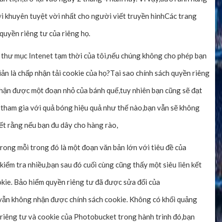
ời khuyên tuyệt vời nhất cho người viết truyền hìnhCác trang
quyền riêng tư của riêng họ.
thư mục Intenet tạm thời của tôi,nếu chúng không cho phép bạn
ản là chấp nhận tải cookie của họ?Tại sao chính sách quyền riêng
hận được một đoạn nhỏ của bánh quế,tuy nhiên bạn cũng sẽ đạt
n tham gia với quả bóng hiệu quả như thế nào,bạn vẫn sẽ không
ết rằng nếu bạn đu dây cho hàng rào,
trong mỗi trong đó là một đoạn văn bản lớn với tiêu đề của
iểm tra nhiều,bạn sau đó cuối cùng cũng thấy một siêu liên kết
okie. Bảo hiểm quyền riêng tư đã được sửa đổi của
 vẫn không nhận được chính sách cookie. Không có khối quảng
ộ riêng tư và cookie của Photobucket trong hành trình đó,bạn