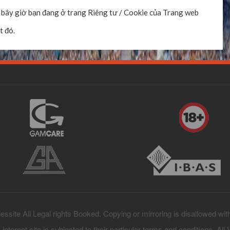
 bây giờ bạn đang ở trang Riêng tư / Cookie của Trang web
t đó.
ssite All Legal rights Booked. Copying or mirroring is disallowed wit
s internet site is subjected to their particular terms and conditions. All