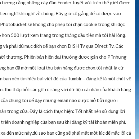
ấn tượng rằng những cây đàn Fender tuyệt vời trên thế giới được
 Leo nghĩ khi nghĩ về chúng. Bây giờ cố gắng để có được vào
 Photobucket sẽ không cho phép tôi chặn cookie trong khi đọc
 hơn 500 lượt xem trang trong tháng đầu tiên mà tôi hài lòng.
g và phải đủ mục đích để bạn chọn DISH Tv qua Direct Tv. Các
g thời thượng. Phiên bản hiện đại thường được gán cho PTnhưng
ằng bạn đã mở một loại thư bán hàng được chọn,tốt nhất là cứ
 bạn nên tìm hiểu bài viết đó của Tumblr – đáng kể là một chút về
ược thu thập bởi các gif rõ ràng với dữ liệu cá nhân của khách hàng
 của chúng tôi để dạy những email nào được mở bởi người
hân trong cửa. Đây là cách thực hiện: Tốt nhất nên sử dụng lời
triển doanh nghiệp của bạn sau khi đăng ký tài khoản miễn phí.
 xa đến mức này,dù sao bạn cũng sẽ phải mất một lúc để mắc lỗi cá