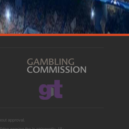
hout approval.
 Video gaming the is stringently. 18+