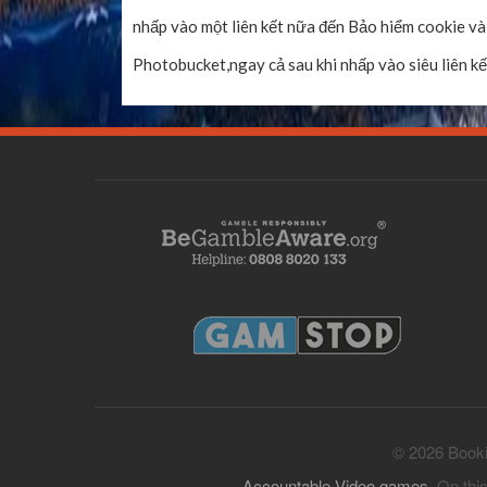
nhấp vào một liên kết nữa đến Bảo hiểm cookie và
Photobucket,ngay cả sau khi nhấp vào siêu liên kế
© 2026 Bookie
Accountable Video games
. On thi