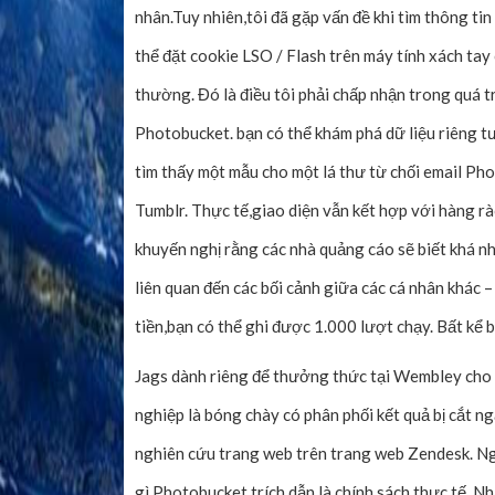
nhân.Tuy nhiên,tôi đã gặp vấn đề khi tìm thông ti
thể đặt cookie LSO / Flash trên máy tính xách ta
thường. Đó là điều tôi phải chấp nhận trong quá t
Photobucket. bạn có thể khám phá dữ liệu riêng tư
tìm thấy một mẫu cho một lá thư từ chối email Pho
Tumblr. Thực tế,giao diện vẫn kết hợp với hàng 
khuyến nghị rằng các nhà quảng cáo sẽ biết khá nhi
liên quan đến các bối cảnh giữa các cá nhân khác 
tiền,bạn có thể ghi được 1.000 lượt chạy. Bất kể 
Jags dành riêng để thưởng thức tại Wembley cho
nghiệp là bóng chày có phân phối kết quả bị cắt ng
nghiên cứu trang web trên trang web Zendesk. Nga
gì Photobucket trích dẫn là chính sách thực tế. N