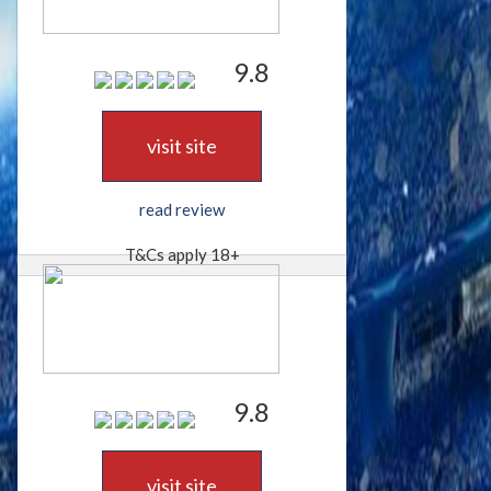
9.8
visit site
read review
T&Cs apply 18+
9.8
visit site