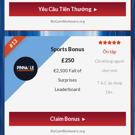
Yêu Cầu Tiền Thưởng
BeGambleAware.org
#13
Sports Bonus
Ôn tập
£250
Chỉ những người
€2,500 Fall of
chơi mới
Surprises
T & C áp dụng
Leaderboard
18+.
Claim Bonus
BeGambleAware.org