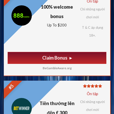
Ôn tập
100% welcome
Chỉ những người
bonus
chơi mới
Up To $200
T & C áp dụng
18+.
Claim Bonus
BeGambleAware.org
#5
Ôn tập
Chỉ những người
Tiền thưởng lên
chơi mới
đến £ 300