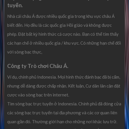
tuyến.
Nhà cái châu Á được nhiều quốc gia trong khu vực châu Á
biết đến. Họ đều là các quốc gia Hồi giáo và không được
phép. Đặt bất kỳ hình thức cá cược nào. Bạn có thể tìm thấy
các hạn chế ở nhiều quốc gia / khu vực. Có những hạn chế đối
với sòng bạc thực,
Công ty Trò chơi Châu Á.
Ví dụ, chính phủ Indonesia. Mọi hình thức đánh bạc đã bị cấm,
nhưng dễ dàng được chấp nhận. Kết luận, Cư dân lân cận đặt
cược vào sòng bạc trên internet.
Tìm sòng bạc trực tuyến ở Indonesia. Chính phủ đã đóng cửa
các sòng bạc trực tuyến tại địa phương và các cơ quan liên
quan gần đó. Thường giới hạn cho những nơi khác lưu trữ.