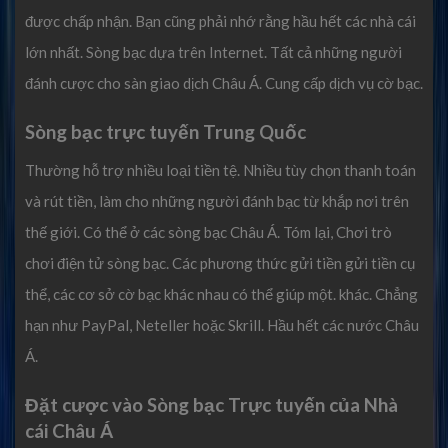
được chấp nhận. Bạn cũng phải nhớ rằng hầu hết các nhà cái
lớn nhất. Sòng bạc dựa trên Internet. Tất cả những người
đánh cược cho sàn giao dịch Châu Á. Cung cấp dịch vụ cờ bạc.
Sòng bạc trực tuyến Trung Quốc
Thường hỗ trợ nhiều loại tiền tệ. Nhiều tùy chọn thanh toán
và rút tiền, làm cho những người đánh bạc từ khắp nơi trên
thế giới. Có thể ở các sòng bạc Châu Á. Tóm lại, Chơi trò
chơi điện tử sòng bạc. Các phương thức gửi tiền gửi tiền cụ
thể, các cơ sở cờ bạc khác nhau có thể giúp một. khác. Chẳng
hạn như PayPal, Neteller hoặc Skrill. Hầu hết các nước Châu
Á.
Đặt cược vào Sòng bạc Trực tuyến của Nhà
cái Châu Á