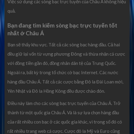
Việc sử dụng các sòng bạc trực tuyến của Châu Á không hiệu
quả.
Bạn đang tìm kiếm sòng bạc trực tuyến tốt
nhất ở Châu Á
Bạn sẽ thấy khu vực. Tất cả các sòng bạc hàng đầu. Cả hai
đều giữ lại vốn từ vựng phương Đông và thừa nhận cá cược
với đồng tiền gần đó, đồng nhân dân tệ của Trung Quốc.
Ngoài ra, bất kỳ trong tổ chức cờ bạc Internet. Các nước
hàng đầu Châu Á. Tất cả các cược bằng Đô la Đài Loan mới,
Yên Nhật và Đô la Hồng Kông đều được chào đón.
Điều này làm cho các sòng bạc trực tuyến của Châu Á. Trở
thành từ một quốc gia Châu Á. Và là sự lựa chọn hàng đầu
của rất nhiều con bạc ở các quốc gia khác, vì trong số đó có
rất nhiều trang web cá cược. Cược đô la Mỹ và Euro cũng