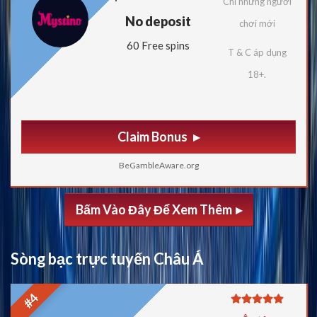
Chỉ những người
No deposit
chơi mới
60 Free spins
T & C áp dụng
18+.
Claim Bonus
BeGambleAware.org
Bấm Vào Đây Để Xem Thêm
Sòng bạc trực tuyến Châu Á
#4