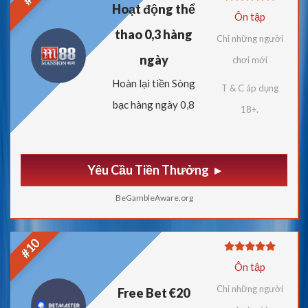
Hoạt động thể
Ôn tập
thao 0,3 hàng
Chỉ những người
ngày
chơi mới
Hoàn lại tiền Sòng
T & C áp dụng
bạc hàng ngày 0,8
18+.
Yêu Cầu Tiền Thưởng
BeGambleAware.org
#10
Ôn tập
Chỉ những người
Free Bet €20