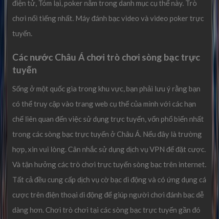
điện tử, Tóm lại, poker nằm trong danh mục cụ thể này. Trò
chơi nổi tiếng nhất. Máy đánh bạc video và video poker trực
tuyến.
Các nước Châu Á chơi trò chơi sòng bạc trực
tuyến
Sống ở một quốc gia trong khu vực, bạn phải lưu ý rằng bạn
có thể truy cập vào trang web cụ thể của mình với các hạn
chế liên quan đến việc sử dụng trực tuyến, vốn phổ biến nhất
trong các sòng bạc trực tuyến ở Châu Á. Nếu đây là trường
hợp, xin vui lòng. Cân nhắc sử dụng dịch vụ VPN để đặt cược.
Và tận hưởng các trò chơi trực tuyến sòng bạc trên internet.
Tất cả đều cung cấp dịch vụ cờ bạc di động và có ứng dụng cá
cược trên điện thoại di động để giúp người chơi đánh bạc dễ
dàng hơn. Chơi trò chơi tại các sòng bạc trực tuyến gần đó