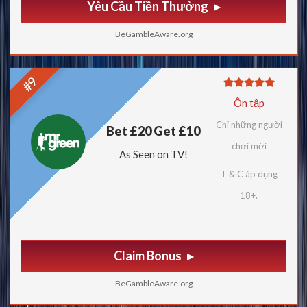
Yêu Cầu Tiền Thưởng
BeGambleAware.org
#9
Ôn tập
Chỉ những người
Bet £20 Get £10
chơi mới
As Seen on TV!
T & C áp dụng
18+.
Claim Bonus
BeGambleAware.org