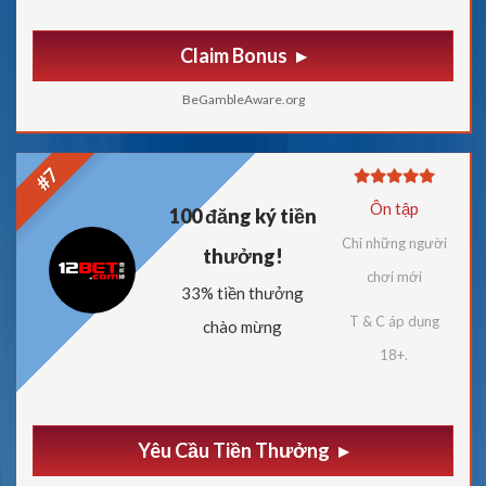
Claim Bonus
BeGambleAware.org
#7
Ôn tập
100 đăng ký tiền
Chỉ những người
thưởng!
chơi mới
33% tiền thưởng
T & C áp dụng
chào mừng
18+.
Yêu Cầu Tiền Thưởng