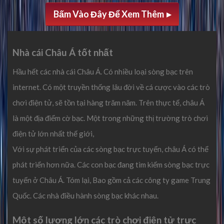
Bấm Vào Đây Để Xem Thêm
Nhà cái Châu Á tốt nhất
Hầu hết các nhà cái Châu Á. Có nhiều loại sòng bạc trên
internet. Có một truyền thống lâu đời về cá cược vào các trò
chơi điện tử, sẽ tồn tại hàng trăm năm. Trên thực tế, châu Á
là một địa điểm cờ bạc. Một trong những thị trường trò chơi
điện tử lớn nhất thế giới,
Với sự phát triển của các sòng bạc trực tuyến, châu Á có thể
phát triển hơn nữa. Các con bạc đang tìm kiếm sòng bạc trực
tuyến ở Châu Á. Tóm lại, Bao gồm cả các công ty game Trung
Quốc. Các nhà điều hành sòng bạc khác nhau.
Một số lượng lớn các trò chơi điện tử trực