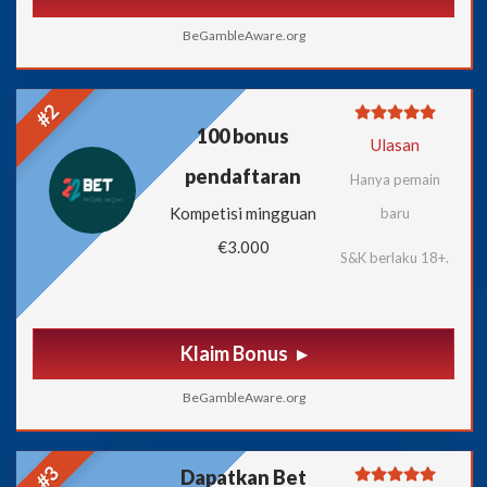
BeGambleAware.org
#2
100 bonus
Ulasan
pendaftaran
Hanya pemain
Kompetisi mingguan
baru
€3.000
S&K berlaku 18+.
Klaim Bonus
BeGambleAware.org
#3
Dapatkan Bet