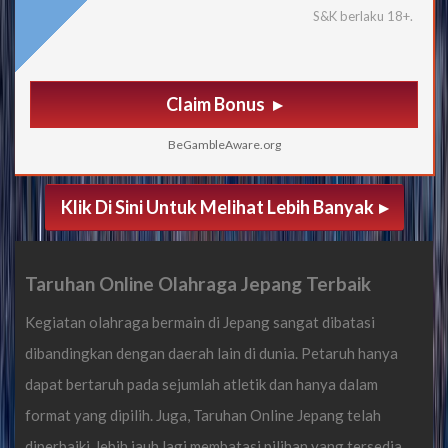
S&K berlaku 18+.
Claim Bonus
BeGambleAware.org
Klik Di Sini Untuk Melihat Lebih Banyak
Taruhan Online Olahraga Jepang Terbaik
Kegiatan olahraga bermain di Jepang sangat dibatasi
dibandingkan dengan daerah lain di dunia. Petaruh hanya
dapat bertaruh pada sejumlah atletik dan hanya dalam
format yang dipilih. Juga, Taruhan Online Jepang telah
diperbaiki, lebih jauh lagi membatasi pilihan yang tersedia