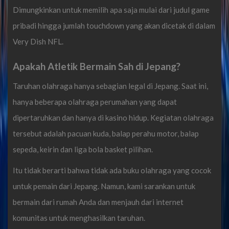
Dimungkinkan untuk memilih apa saja mulai dari judul game
pribadi hingga jumlah touchdown yang akan dicetak di dalam
Very Dish NFL.
Apakah Atletik Bermain Sah di Jepang?
Taruhan olahraga hanya sebagian legal di Jepang. Saat ini,
hanya beberapa olahraga perumahan yang dapat
dipertaruhkan dan hanya di kasino hidup. Kegiatan olahraga
tersebut adalah pacuan kuda, balap perahu motor, balap
sepeda, keirin dan liga bola basket pilihan.
Itu tidak berarti bahwa tidak ada buku olahraga yang cocok
untuk pemain dari Jepang. Namun, kami sarankan untuk
bermain dari rumah Anda dan menjauh dari internet
komunitas untuk menghasilkan taruhan.