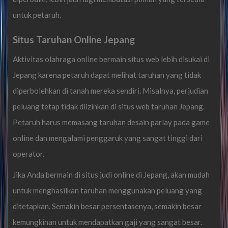
untuk petaruh.
Situs Taruhan Online Jepang
Aktivitas olahraga online bermain situs web lebih disukai di
Jepang karena petaruh dapat melihat taruhan yang tidak
diperbolehkan di tanah mereka sendiri. Misalnya, perjudian
peluang tetap tidak diizinkan di situs web taruhan Jepang.
Petaruh harus memasang taruhan desain parlay pada game
online dan mengalami penggaruk yang sangat tinggi dari
operator.
Jika Anda bermain di situs judi online di Jepang, akan mudah
untuk menghasilkan taruhan menggunakan peluang yang
ditetapkan. Semakin besar persentasenya, semakin besar
kemungkinan untuk mendapatkan gaji yang sangat besar.