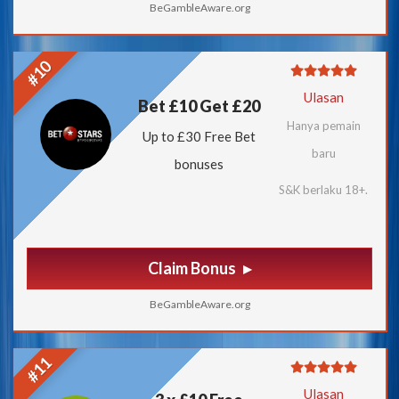
BeGambleAware.org
#10
Ulasan
Bet £10 Get £20
Hanya pemain
Up to £30 Free Bet
baru
bonuses
S&K berlaku 18+.
Claim Bonus
BeGambleAware.org
#11
Ulasan