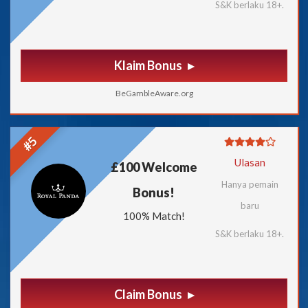
S&K berlaku 18+.
Klaim Bonus
BeGambleAware.org
#5
Ulasan
£100 Welcome
Hanya pemain
Bonus!
baru
100% Match!
S&K berlaku 18+.
Claim Bonus