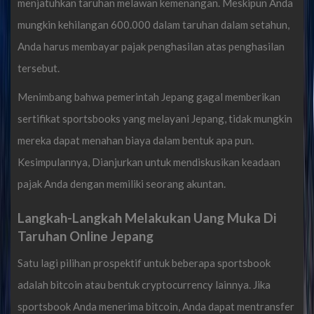
menjatuhkan taruhan melawan kemenangan. Meskipun Anda
mungkin kehilangan 600.000 dalam taruhan dalam setahun,
Anda harus membayar pajak penghasilan atas penghasilan
tersebut.
Menimbang bahwa pemerintah Jepang gagal memberikan
sertifikat sportsbooks yang melayani Jepang, tidak mungkin
mereka dapat menahan biaya dalam bentuk apa pun.
Kesimpulannya, Dianjurkan untuk mendiskusikan keadaan
pajak Anda dengan memiliki seorang akuntan.
Langkah-Langkah Melakukan Uang Muka Di
Taruhan Online Jepang
Satu lagi pilihan prospektif untuk beberapa sportsbook
adalah bitcoin atau bentuk cryptocurrency lainnya. Jika
sportsbook Anda menerima bitcoin, Anda dapat mentransfer