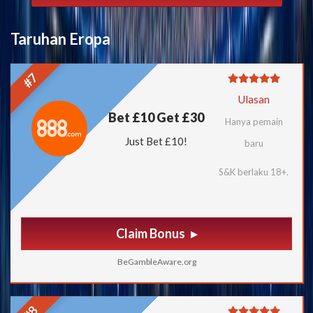
Taruhan Eropa
#7
Ulasan
Bet £10 Get £30
Hanya pemain
Just Bet £10!
baru
S&K berlaku 18+.
Claim Bonus
BeGambleAware.org