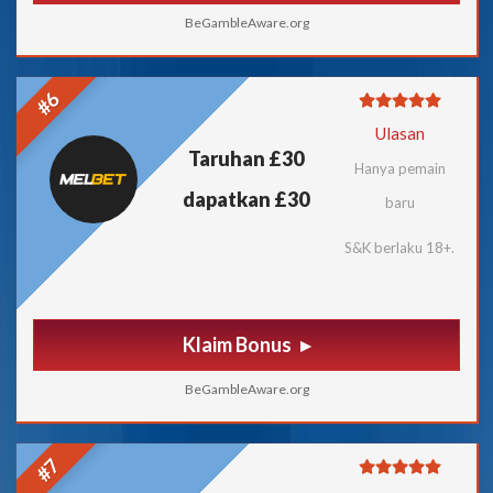
BeGambleAware.org
#6
Ulasan
Taruhan £30
Hanya pemain
dapatkan £30
baru
S&K berlaku 18+.
Klaim Bonus
BeGambleAware.org
#7