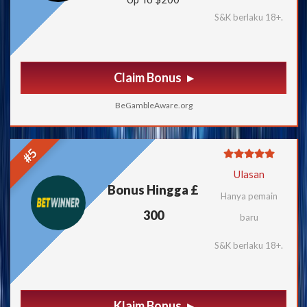
S&K berlaku 18+.
Claim Bonus
BeGambleAware.org
#5
Ulasan
Bonus Hingga £
Hanya pemain
300
baru
S&K berlaku 18+.
Klaim Bonus