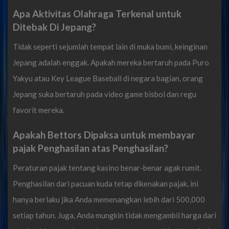
Apa Aktivitas Olahraga Terkenal untuk
Ditebak Di Jepang?
Tidak seperti sejumlah tempat lain di muka bumi, keinginan
Jepang adalah enggak. Apakah mereka bertaruh pada Puro
Yakyu atau Key League Baseball di negara bagian, orang
Jepang suka bertaruh pada video game bisbol dan regu
favorit mereka.
Apakah Bettors Dipaksa untuk membayar
pajak Penghasilan atas Penghasilan?
Peraturan pajak tentang kasino benar-benar agak rumit.
Penghasilan dari pacuan kuda tetap dikenakan pajak, ini
hanya berlaku jika Anda memenangkan lebih dari 500,000
setiap tahun. Juga, Anda mungkin tidak mengambil harga dari