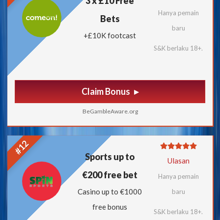
3 x £10 Free
Hanya pemain
Bets
baru
+£10K footcast
S&K berlaku 18+.
Claim Bonus
BeGambleAware.org
#12
Sports up to
Ulasan
€200 free bet
Hanya pemain
Casino up to €1000
baru
free bonus
S&K berlaku 18+.