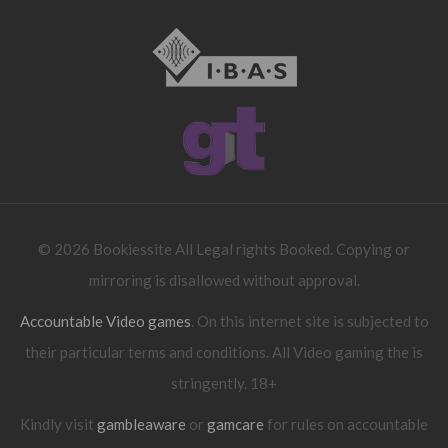
© 2026 Bookiessite All Legal rights Booked. Copying or
mirroring is disallowed without approval.
Accountable Video games
. On this internet site is subjected to
their particular terms and conditions. All Video gaming the is
stringently. 18+
Kindly visit
gambleaware
or
gamcare
for rules on accountable