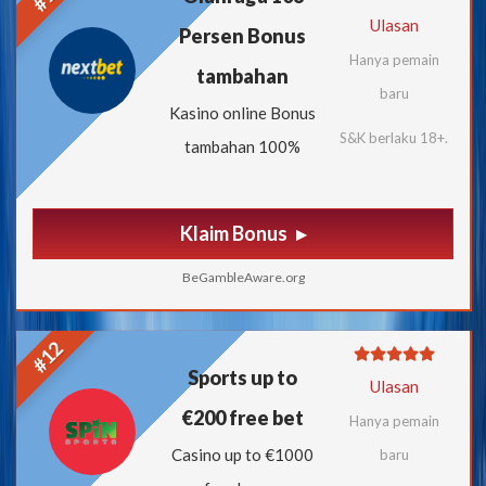
Ulasan
Persen Bonus
Hanya pemain
tambahan
baru
Kasino online Bonus
S&K berlaku 18+.
tambahan 100%
Klaim Bonus
BeGambleAware.org
#12
Sports up to
Ulasan
€200 free bet
Hanya pemain
Casino up to €1000
baru