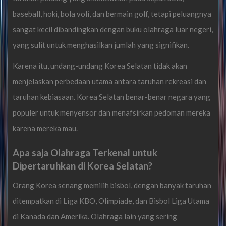
baseball, hoki, bola voli, dan bermain golf, tetapi peluangnya
sangat kecil dibandingkan dengan buku olahraga luar negeri,
yang sulit untuk menghasilkan jumlah yang signifikan.
Karena itu, undang-undang Korea Selatan tidak akan
menjelaskan perbedaan utama antara taruhan rekreasi dan
taruhan kebiasaan. Korea Selatan benar-benar negara yang
populer untuk menyensor dan menafsirkan pedoman mereka
karena mereka mau.
Apa saja Olahraga Terkenal untuk
Dipertaruhkan di Korea Selatan?
Orang Korea senang memilih bisbol, dengan banyak taruhan
ditempatkan di Liga KBO, Olimpiade, dan Bisbol Liga Utama
di Kanada dan Amerika. Olahraga lain yang sering