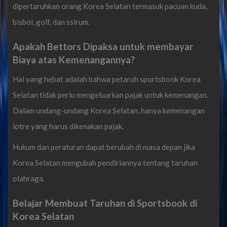
dipertaruhkan orang Korea Selatan termasuk pacuan kuda,
bisbol, golf, dan ssirum.
Apakah Bettors Dipaksa untuk membayar
Biaya atas Kemenangannya?
Hal yang hebat adalah bahwa petaruh sportsbook Korea
Selatan tidak perlu mengeluarkan pajak untuk kemenangan.
Dalam undang-undang Korea Selatan, hanya kemenangan
lotre yang harus dikenakan pajak.
Hukum dan peraturan dapat berubah di masa depan jika
Korea Selatan mengubah pendiriannya tentang taruhan
olahraga.
Belajar Membuat Taruhan di Sportsbook di
Korea Selatan