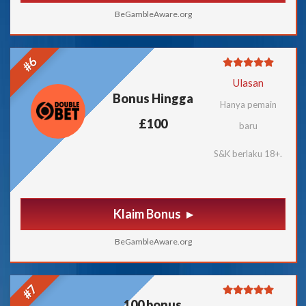
BeGambleAware.org
#6
Ulasan
Bonus Hingga
Hanya pemain
£100
baru
S&K berlaku 18+.
Klaim Bonus
BeGambleAware.org
#7
100 bonus