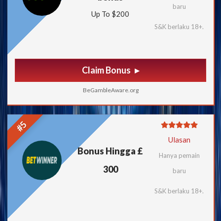
baru
Up To $200
S&K berlaku 18+.
Claim Bonus
BeGambleAware.org
#5
Ulasan
Bonus Hingga £
Hanya pemain
300
baru
S&K berlaku 18+.