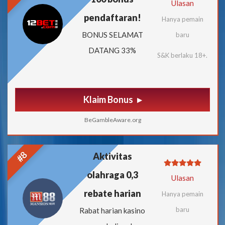
Ulasan
pendaftaran!
Hanya pemain
BONUS SELAMAT
baru
DATANG 33%
S&K berlaku 18+.
Klaim Bonus
BeGambleAware.org
#8
Aktivitas
olahraga 0,3
Ulasan
rebate harian
Hanya pemain
baru
Rabat harian kasino