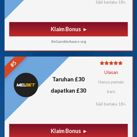
S&K berlaku 18+.
Klaim Bonus
BeGambleAware.org
#5
Ulasan
Taruhan £30
Hanya pemain
dapatkan £30
baru
S&K berlaku 18+.
Klaim Bonus