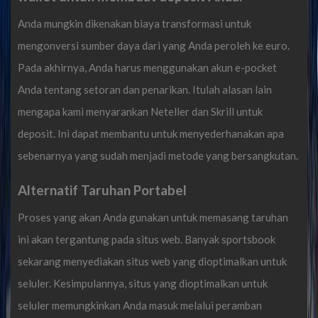
Anda mungkin dikenakan biaya transformasi untuk
mengonversi sumber daya dari yang Anda peroleh ke euro.
Pada akhirnya, Anda harus menggunakan akun e-pocket
Anda tentang setoran dan penarikan. Itulah alasan lain
mengapa kami menyarankan Neteller dan Skrill untuk
deposit. Ini dapat membantu untuk menyederhanakan apa
sebenarnya yang sudah menjadi metode yang bersangkutan.
Alternatif Taruhan Portabel
Proses yang akan Anda gunakan untuk memasang taruhan
ini akan tergantung pada situs web. Banyak sportsbook
sekarang menyediakan situs web yang dioptimalkan untuk
seluler. Kesimpulannya, situs yang dioptimalkan untuk
seluler memungkinkan Anda masuk melalui peramban