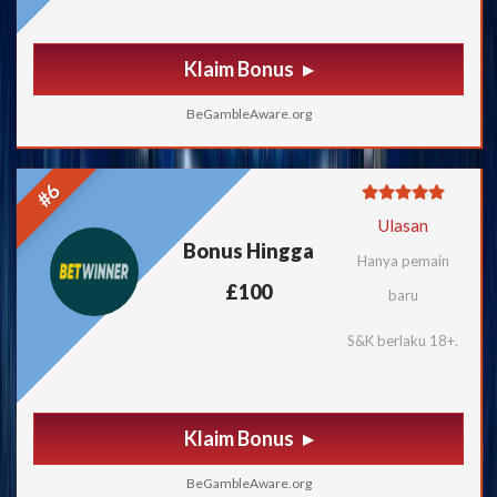
Klaim Bonus
BeGambleAware.org
#6
Ulasan
Bonus Hingga
Hanya pemain
£100
baru
S&K berlaku 18+.
Klaim Bonus
BeGambleAware.org