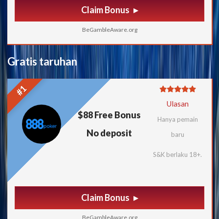
Claim Bonus
BeGambleAware.org
Gratis taruhan
#1
Ulasan
$88 Free Bonus
Hanya pemain
No deposit
baru
S&K berlaku 18+.
Claim Bonus
BeGambleAware.org