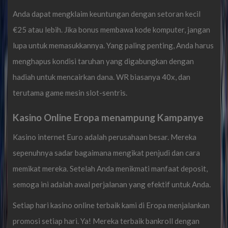
Anda dapat mengklaim keuntungan dengan setoran kecil
€25 atau lebih. Jika bonus membawa kode komputer, jangan
lupa untuk memasukkannya. Yang paling penting, Anda harus
menghapus kondisi taruhan yang digabungkan dengan
hadiah untuk mencairkan dana. WR biasanya 40x, dan
terutama game mesin slot-sentris.
Kasino Online Eropa menampung Kampanye
Kasino internet Euro adalah perusahaan besar. Mereka
sepenuhnya sadar bagaimana mengikat penjudi dan cara
memikat mereka. Setelah Anda menikmati manfaat deposit,
semoga ini adalah awal perjalanan yang efektif untuk Anda.
Setiap hari kasino online terbaik kami di Eropa menjalankan
promosi setiap hari. Ya! Mereka terbaik bankroll dengan