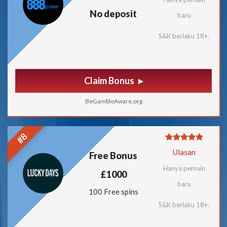
No deposit
baru
S&K berlaku 18+.
Claim Bonus
BeGambleAware.org
#8
Ulasan
Free Bonus
Hanya pemain
£1000
baru
100 Free spins
S&K berlaku 18+.