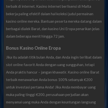
terbaik di internet. Kasino internet berlisensi di Malta
bekerja paling efektif dalam hal koleksi judul permainan
kasino online mereka. Bantuan peserta mereka datang dalam
berbagai dialek Barat, dan kasino Uni Eropa penarikan jelas
dalam beberapa menit hingga 72 jam.
Bonus Kasino Online Eropa
Jika itu adalah titik bulan Anda, dan Anda ingin terlibat dalam
slot online favorit Anda dengan uang sungguhan, tetapi
Anda praktis hancur – jangan khawatir. Kasino online Barat
terbaik menawarkan Anda bonus 100% sebanyak €200
untuk investasi pertama Anda! Jika Anda membayar uang
muka paling tinggi €200, perusahaan perjudian akan
menyamai uang muka Anda dengan keuntungan langsung