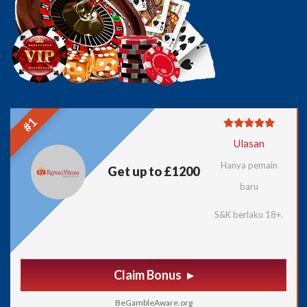
#1
Ulasan
Hanya pemain
Get up to £1200
baru
S&K berlaku 18+.
Claim Bonus
BeGambleAware.org