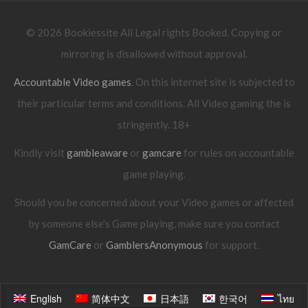
© 2026 Bookiessite All Legal rights Booked. Copying or
mirroring is disallowed without approval.
Accountable Video games
. On this internet site is subjected to
their particular terms and conditions. All Video gaming the is
stringently. 18+
Kindly visit
gambleaware
or
gamcare
for rules on accountable
game playing.
Should you be concerned about your Video games or affected
by someone else's Game playing, make sure you contact
GamCare
or
GamblersAnonymous
for support.
English
简体中文
日本語
한국어
ไทย