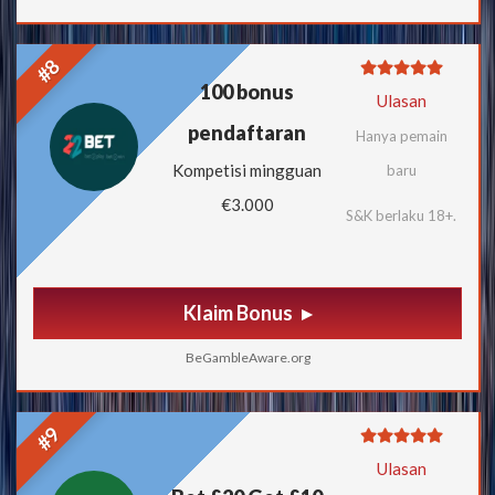
#8
100 bonus
Ulasan
pendaftaran
Hanya pemain
Kompetisi mingguan
baru
€3.000
S&K berlaku 18+.
Klaim Bonus
BeGambleAware.org
#9
Ulasan