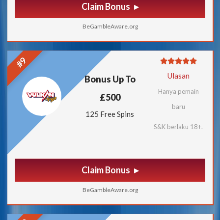
Claim Bonus
BeGambleAware.org
#9
Ulasan
Bonus Up To
Hanya pemain
£500
baru
125 Free Spins
S&K berlaku 18+.
Claim Bonus
BeGambleAware.org