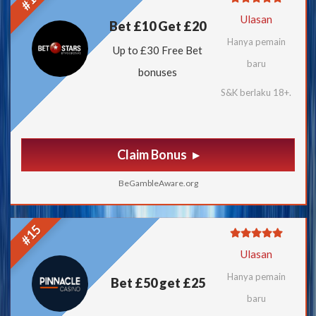
#14
Ulasan
Bet £10 Get £20
Hanya pemain
Up to £30 Free Bet
baru
bonuses
S&K berlaku 18+.
Claim Bonus
BeGambleAware.org
#15
Ulasan
Hanya pemain
Bet £50 get £25
baru