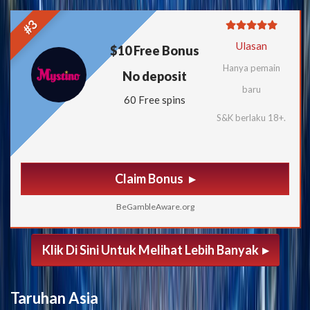
#3
Ulasan
$10 Free Bonus
Hanya pemain
No deposit
baru
60 Free spins
S&K berlaku 18+.
Claim Bonus
BeGambleAware.org
Klik Di Sini Untuk Melihat Lebih Banyak
Taruhan Asia