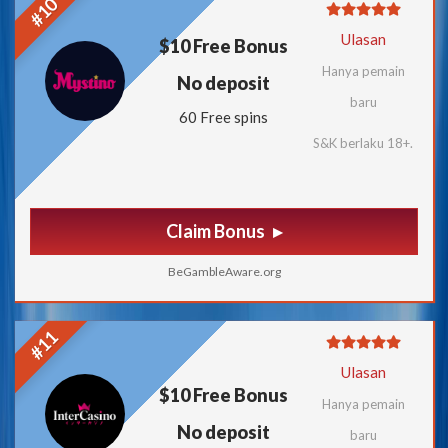
#10
Ulasan
$10 Free Bonus
Hanya pemain
No deposit
baru
60 Free spins
S&K berlaku 18+.
Claim Bonus
BeGambleAware.org
#11
Ulasan
$10 Free Bonus
Hanya pemain
No deposit
baru