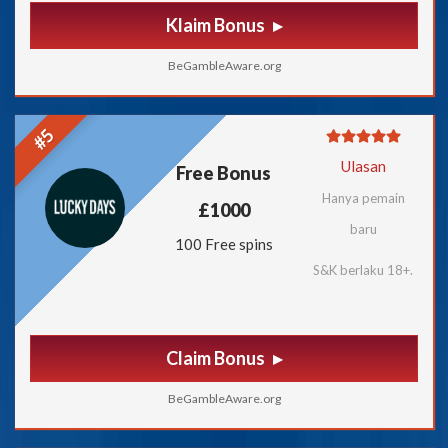
Klaim Bonus
BeGambleAware.org
#5
Ulasan
Free Bonus
Hanya pemain
£1000
baru
100 Free spins
S&K berlaku 18+.
Claim Bonus
BeGambleAware.org