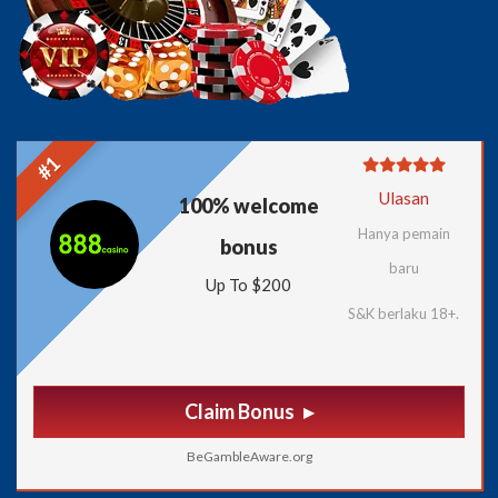
#1
Ulasan
100% welcome
Hanya pemain
bonus
baru
Up To $200
S&K berlaku 18+.
Claim Bonus
BeGambleAware.org