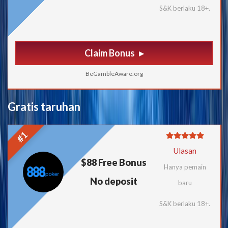
S&K berlaku 18+.
Claim Bonus
BeGambleAware.org
Gratis taruhan
#1
Ulasan
$88 Free Bonus
Hanya pemain
No deposit
baru
S&K berlaku 18+.