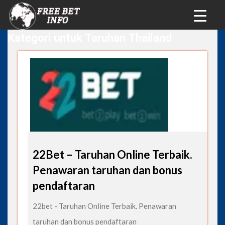
Kategori untuk Taruhan Thailand
22Bet – Taruhan Online Terbaik.
Penawaran taruhan dan bonus
pendaftaran
22bet - Taruhan Online Terbaik. Penawaran
taruhan dan bonus pendaftaran