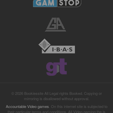
© 2026 Bookiessite All Legal rights Booked. Copying or
mirroring is disallowed without approval.
Accountable Video games
. On this internet site is subjected to
their particular terms and conditions. All Video gaming the is