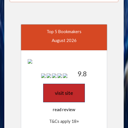
Top 5 Bookmakers
August 2026
9.8
visit site
read review
T&Cs apply 18+