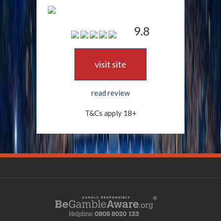
9.8
visit site
read review
T&Cs apply 18+