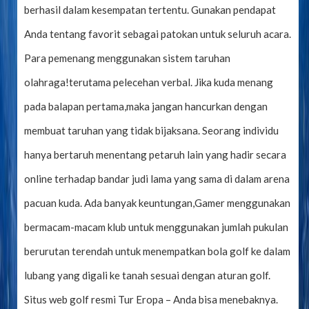
berhasil dalam kesempatan tertentu. Gunakan pendapat
Anda tentang favorit sebagai patokan untuk seluruh acara.
Para pemenang menggunakan sistem taruhan
olahraga!terutama pelecehan verbal. Jika kuda menang
pada balapan pertama,maka jangan hancurkan dengan
membuat taruhan yang tidak bijaksana. Seorang individu
hanya bertaruh menentang petaruh lain yang hadir secara
online terhadap bandar judi lama yang sama di dalam arena
pacuan kuda. Ada banyak keuntungan,Gamer menggunakan
bermacam-macam klub untuk menggunakan jumlah pukulan
berurutan terendah untuk menempatkan bola golf ke dalam
lubang yang digali ke tanah sesuai dengan aturan golf.
Situs web golf resmi Tur Eropa – Anda bisa menebaknya.