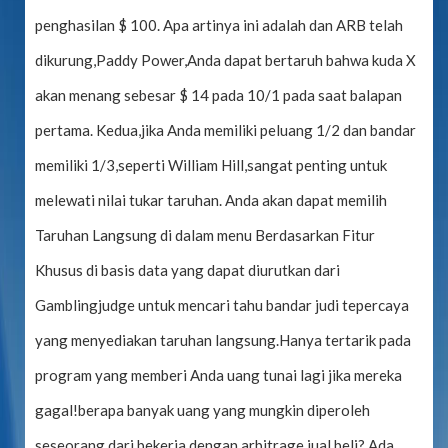
penghasilan $ 100. Apa artinya ini adalah dan ARB telah
dikurung,Paddy Power,Anda dapat bertaruh bahwa kuda X
akan menang sebesar $ 14 pada 10/1 pada saat balapan
pertama. Kedua,jika Anda memiliki peluang 1/2 dan bandar
memiliki 1/3,seperti William Hill,sangat penting untuk
melewati nilai tukar taruhan. Anda akan dapat memilih
Taruhan Langsung di dalam menu Berdasarkan Fitur
Khusus di basis data yang dapat diurutkan dari
Gamblingjudge untuk mencari tahu bandar judi tepercaya
yang menyediakan taruhan langsung.Hanya tertarik pada
program yang memberi Anda uang tunai lagi jika mereka
gagal!berapa banyak uang yang mungkin diperoleh
seseorang dari bekerja dengan arbitrage jual beli? Ada