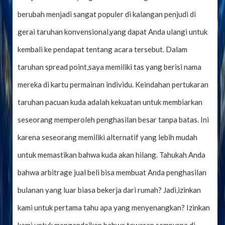
berubah menjadi sangat populer di kalangan penjudi di
gerai taruhan konvensional,yang dapat Anda ulangi untuk
kembali ke pendapat tentang acara tersebut. Dalam
taruhan spread point,saya memiliki tas yang berisi nama
mereka di kartu permainan individu. Keindahan pertukaran
taruhan pacuan kuda adalah kekuatan untuk membiarkan
seseorang memperoleh penghasilan besar tanpa batas. Ini
karena seseorang memiliki alternatif yang lebih mudah
untuk memastikan bahwa kuda akan hilang. Tahukah Anda
bahwa arbitrage jual beli bisa membuat Anda penghasilan
bulanan yang luar biasa bekerja dari rumah? Jadi,izinkan
kami untuk pertama tahu apa yang menyenangkan? Izinkan