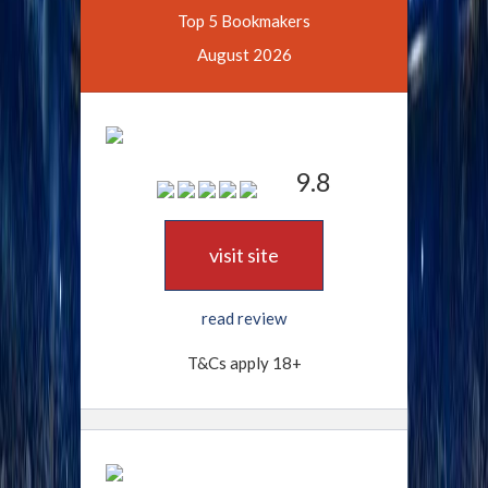
Top 5 Bookmakers
August 2026
9.8
visit site
read review
T&Cs apply 18+