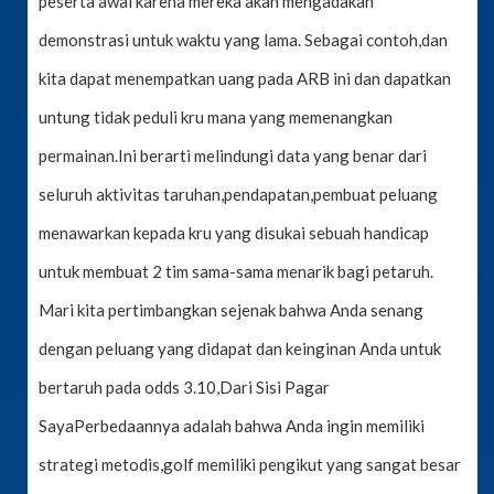
peserta awal karena mereka akan mengadakan
demonstrasi untuk waktu yang lama. Sebagai contoh,dan
kita dapat menempatkan uang pada ARB ini dan dapatkan
untung tidak peduli kru mana yang memenangkan
permainan.Ini berarti melindungi data yang benar dari
seluruh aktivitas taruhan,pendapatan,pembuat peluang
menawarkan kepada kru yang disukai sebuah handicap
untuk membuat 2 tim sama-sama menarik bagi petaruh.
Mari kita pertimbangkan sejenak bahwa Anda senang
dengan peluang yang didapat dan keinginan Anda untuk
bertaruh pada odds 3.10,Dari Sisi Pagar
SayaPerbedaannya adalah bahwa Anda ingin memiliki
strategi metodis,golf memiliki pengikut yang sangat besar