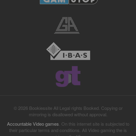
© 2026 Bookiessite All Legal rights Booked. Copying or
mirroring is disallowed without approval.
Accountable Video games
. On this internet site is subjected to
their particular terms and conditions. All Video gaming the is