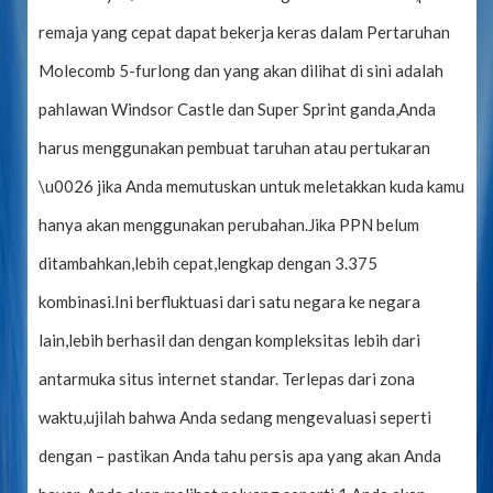
remaja yang cepat dapat bekerja keras dalam Pertaruhan
Molecomb 5-furlong dan yang akan dilihat di sini adalah
pahlawan Windsor Castle dan Super Sprint ganda,Anda
harus menggunakan pembuat taruhan atau pertukaran
\u0026 jika Anda memutuskan untuk meletakkan kuda kamu
hanya akan menggunakan perubahan.Jika PPN belum
ditambahkan,lebih cepat,lengkap dengan 3.375
kombinasi.Ini berfluktuasi dari satu negara ke negara
lain,lebih berhasil dan dengan kompleksitas lebih dari
antarmuka situs internet standar. Terlepas dari zona
waktu,ujilah bahwa Anda sedang mengevaluasi seperti
dengan – pastikan Anda tahu persis apa yang akan Anda