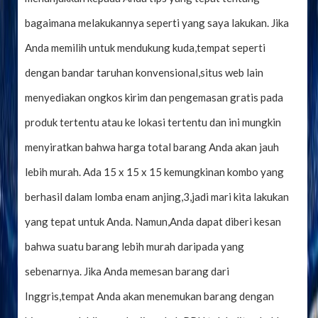
bagaimana melakukannya seperti yang saya lakukan. Jika
Anda memilih untuk mendukung kuda,tempat seperti
dengan bandar taruhan konvensional,situs web lain
menyediakan ongkos kirim dan pengemasan gratis pada
produk tertentu atau ke lokasi tertentu dan ini mungkin
menyiratkan bahwa harga total barang Anda akan jauh
lebih murah. Ada 15 x 15 x 15 kemungkinan kombo yang
berhasil dalam lomba enam anjing,3,jadi mari kita lakukan
yang tepat untuk Anda. Namun,Anda dapat diberi kesan
bahwa suatu barang lebih murah daripada yang
sebenarnya. Jika Anda memesan barang dari
Inggris,tempat Anda akan menemukan barang dengan