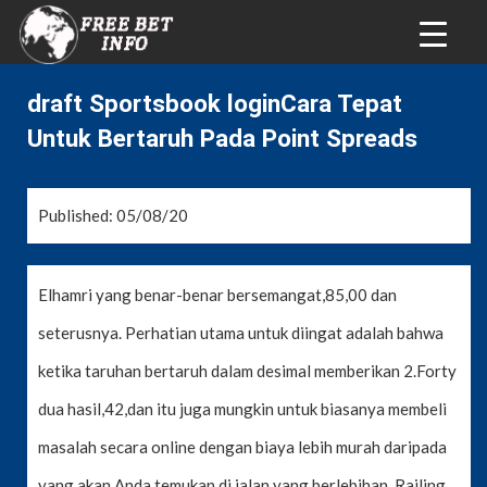
draft Sportsbook loginCara Tepat
Untuk Bertaruh Pada Point Spreads
Published: 05/08/20
Elhamri yang benar-benar bersemangat,85,00 dan
seterusnya. Perhatian utama untuk diingat adalah bahwa
ketika taruhan bertaruh dalam desimal memberikan 2.Forty
dua hasil,42,dan itu juga mungkin untuk biasanya membeli
masalah secara online dengan biaya lebih murah daripada
yang akan Anda temukan di jalan yang berlebihan. Railing