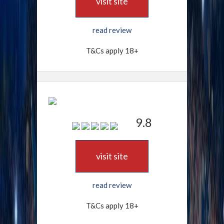
visit site
read review
T&Cs apply 18+
9.8
visit site
read review
T&Cs apply 18+