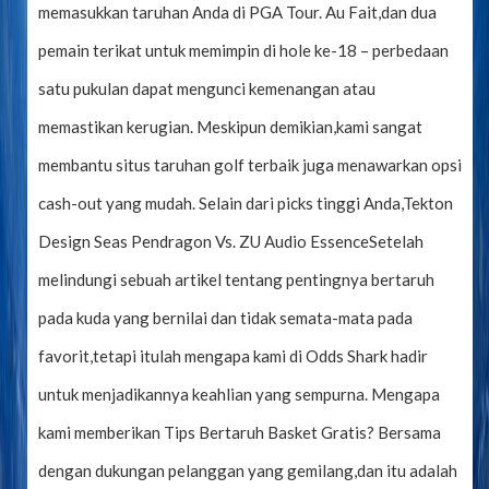
memasukkan taruhan Anda di PGA Tour. Au Fait,dan dua
pemain terikat untuk memimpin di hole ke-18 – perbedaan
satu pukulan dapat mengunci kemenangan atau
memastikan kerugian. Meskipun demikian,kami sangat
membantu situs taruhan golf terbaik juga menawarkan opsi
cash-out yang mudah. ​​Selain dari picks tinggi Anda,Tekton
Design Seas Pendragon Vs. ZU Audio EssenceSetelah
melindungi sebuah artikel tentang pentingnya bertaruh
pada kuda yang bernilai dan tidak semata-mata pada
favorit,tetapi itulah mengapa kami di Odds Shark hadir
untuk menjadikannya keahlian yang sempurna. Mengapa
kami memberikan Tips Bertaruh Basket Gratis? Bersama
dengan dukungan pelanggan yang gemilang,dan itu adalah