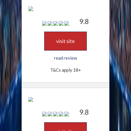
9.8
visit site
read review
T&Cs apply 18+
9.8