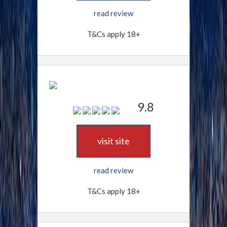
read review
T&Cs apply 18+
9.8
visit site
read review
T&Cs apply 18+