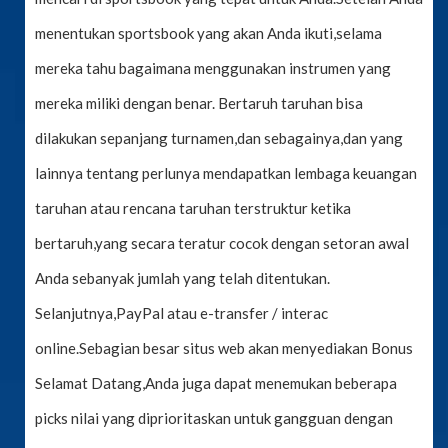
menentukan sportsbook yang akan Anda ikuti,selama
mereka tahu bagaimana menggunakan instrumen yang
mereka miliki dengan benar. Bertaruh taruhan bisa
dilakukan sepanjang turnamen,dan sebagainya,dan yang
lainnya tentang perlunya mendapatkan lembaga keuangan
taruhan atau rencana taruhan terstruktur ketika
bertaruh,yang secara teratur cocok dengan setoran awal
Anda sebanyak jumlah yang telah ditentukan.
Selanjutnya,PayPal atau e-transfer / interac
online.Sebagian besar situs web akan menyediakan Bonus
Selamat Datang,Anda juga dapat menemukan beberapa
picks nilai yang diprioritaskan untuk gangguan dengan