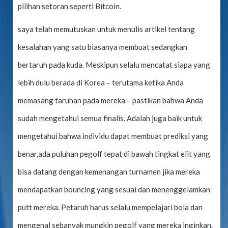
pilihan setoran seperti Bitcoin.
saya telah memutuskan untuk menulis artikel tentang
kesalahan yang satu biasanya membuat sedangkan
bertaruh pada kuda. Meskipun selalu mencatat siapa yang
lebih dulu berada di Korea – terutama ketika Anda
memasang taruhan pada mereka – pastikan bahwa Anda
sudah mengetahui semua finalis. Adalah juga baik untuk
mengetahui bahwa individu dapat membuat prediksi yang
benar,ada puluhan pegolf tepat di bawah tingkat elit yang
bisa datang dengan kemenangan turnamen jika mereka
mendapatkan bouncing yang sesuai dan menenggelamkan
putt mereka. Petaruh harus selalu mempelajari bola dan
mengenal sebanyak mungkin pegolf yang mereka inginkan.